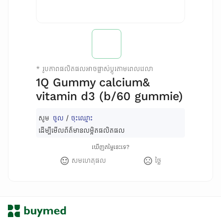
*
រូបភាពផលិតផលអាចផ្លាស់ប្តូរតាមពេលវេលា
1Q Gummy calcium&
vitamin d3 (b/60 gummie)
សូម
ចូល
/
ចុះឈ្មោះ
ដើម្បីមើលព័ត៌មានលម្អិតផលិតផល
ឃើញតម្លៃនេះទេ?
សមហេតុផល
ថ្លៃ