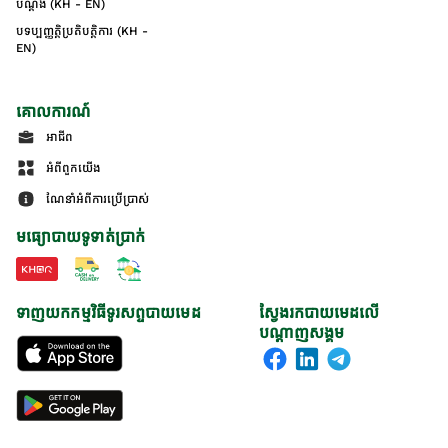
បណ្ដឹង (KH - EN)
បទប្បញ្ញត្តិប្រតិបត្តិការ (KH -
EN)
គោលការណ៍
អាជីព
អំពីពួកយើង
ណែនាំអំពីការប្រើប្រាស់
មធ្យោបាយទូទាត់ប្រាក់
ទាញយកកម្មវិធីទូរសព្ទបាយមេដ
ស្វែងរកបាយមេដលើ
បណ្តាញសង្គម