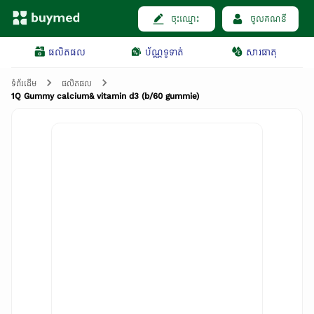
ចុះឈ្មោះ
ចូលគណនី
ផលិតផល
ប័ណ្ណទូទាត់
សារធាតុ
ទំព័រដើម
ផលិតផល
1Q Gummy calcium& vitamin d3 (b/60 gummie)