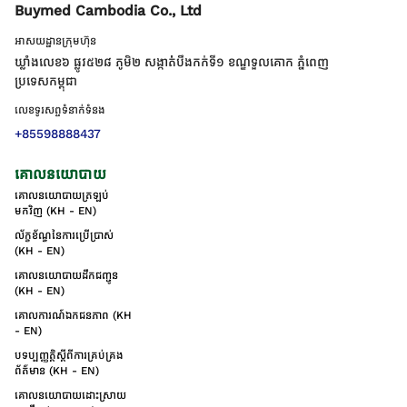
Buymed Cambodia Co., Ltd
អាសយដ្ឋានក្រុមហ៊ុន
ឃ្លាំងលេខ៦ ផ្លូវ៥២៨ ភូមិ២ សង្កាត់់បឹងកក់ទី១ ខណ្ឌទួលគោក ភ្នំពេញ
ប្រទេសកម្ពុជា
លេខទូរសព្ទទំនាក់ទំនង
+85598888437
គោលនយោបាយ
គោលនយោបាយត្រឡប់
មកវិញ (KH - EN)
ល័ក្ខខ័ណ្ឌនៃការប្រើប្រាស់
(KH - EN)
គោលនយោបាយដឹកជញ្ជូន
(KH - EN)
គោលការណ៍ឯកជនភាព (KH
- EN)
បទប្បញ្ញត្តិស្តីពីការគ្រប់គ្រង
ព័ត៌មាន (KH - EN)
គោលនយោបាយដោះស្រាយ