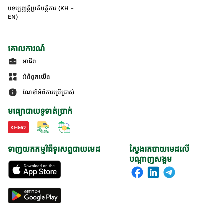
បទប្បញ្ញត្តិប្រតិបត្តិការ (KH -
EN)
គោលការណ៍
អាជីព
អំពីពួកយើង
ណែនាំអំពីការប្រើប្រាស់
មធ្យោបាយទូទាត់ប្រាក់
ទាញយកកម្មវិធីទូរសព្ទបាយមេដ
ស្វែងរកបាយមេដលើ
បណ្តាញសង្គម