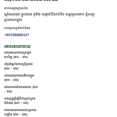
អាសយដ្ឋានក្រុមហ៊ុន
ឃ្លាំងលេខ៦ ផ្លូវ៥២៨ ភូមិ២ សង្កាត់់បឹងកក់ទី១ ខណ្ឌទួលគោក ភ្នំពេញ
ប្រទេសកម្ពុជា
លេខទូរសព្ទទំនាក់ទំនង
+85598888437
គោលនយោបាយ
គោលនយោបាយត្រឡប់
មកវិញ (KH - EN)
ល័ក្ខខ័ណ្ឌនៃការប្រើប្រាស់
(KH - EN)
គោលនយោបាយដឹកជញ្ជូន
(KH - EN)
គោលការណ៍ឯកជនភាព (KH
- EN)
បទប្បញ្ញត្តិស្តីពីការគ្រប់គ្រង
ព័ត៌មាន (KH - EN)
គោលនយោបាយដោះស្រាយ
បណ្ដឹង (KH - EN)