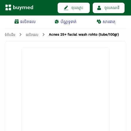
ចុះឈ្មោះ
ចូលគណនី
ផលិតផល
ប័ណ្ណទូទាត់
សារធាតុ
Acnes 25+ facial wash rohto (tube/100gr)
ទំព័រដើម
ផលិតផល