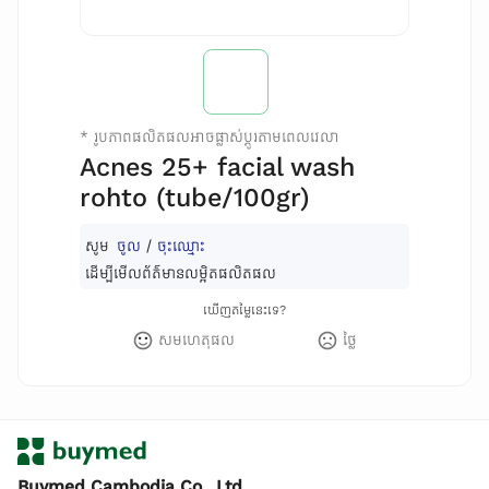
*
រូបភាពផលិតផលអាចផ្លាស់ប្តូរតាមពេលវេលា
Acnes 25+ facial wash
rohto (tube/100gr)
សូម
ចូល
/
ចុះឈ្មោះ
ដើម្បីមើលព័ត៌មានលម្អិតផលិតផល
ឃើញតម្លៃនេះទេ?
សមហេតុផល
ថ្លៃ
Buymed Cambodia Co., Ltd