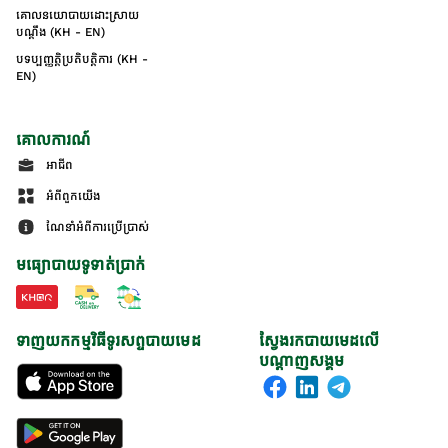
គោលនយោបាយដោះស្រាយ
បណ្ដឹង (KH - EN)
បទប្បញ្ញត្តិប្រតិបត្តិការ (KH -
EN)
គោលការណ៍
អាជីព
អំពីពួកយើង
ណែនាំអំពីការប្រើប្រាស់
មធ្យោបាយទូទាត់ប្រាក់
ទាញយកកម្មវិធីទូរសព្ទបាយមេដ
ស្វែងរកបាយមេដលើ
បណ្តាញសង្គម