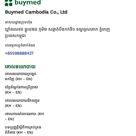
Buymed Cambodia Co., Ltd
អាសយដ្ឋានក្រុមហ៊ុន
ឃ្លាំងលេខ៦ ផ្លូវ៥២៨ ភូមិ២ សង្កាត់់បឹងកក់ទី១ ខណ្ឌទួលគោក ភ្នំពេញ
ប្រទេសកម្ពុជា
លេខទូរសព្ទទំនាក់ទំនង
+85598888437
គោលនយោបាយ
គោលនយោបាយត្រឡប់
មកវិញ (KH - EN)
ល័ក្ខខ័ណ្ឌនៃការប្រើប្រាស់
(KH - EN)
គោលនយោបាយដឹកជញ្ជូន
(KH - EN)
គោលការណ៍ឯកជនភាព (KH
- EN)
បទប្បញ្ញត្តិស្តីពីការគ្រប់គ្រង
ព័ត៌មាន (KH - EN)