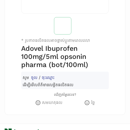
*
រូបភាពផលិតផលអាចផ្លាស់ប្តូរតាមពេលវេលា
Adovel Ibuprofen
100mg/5ml opsonin
pharma (bot/100ml)
សូម
ចូល
/
ចុះឈ្មោះ
ដើម្បីមើលព័ត៌មានលម្អិតផលិតផល
ឃើញតម្លៃនេះទេ?
សមហេតុផល
ថ្លៃ