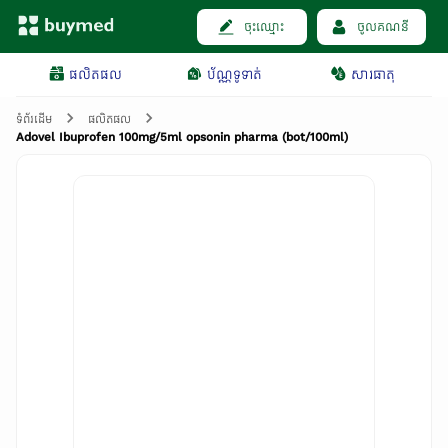
ចុះឈ្មោះ
ចូលគណនី
ផលិតផល
ប័ណ្ណទូទាត់
សារធាតុ
ទំព័រដើម
ផលិតផល
Adovel Ibuprofen 100mg/5ml opsonin pharma (bot/100ml)