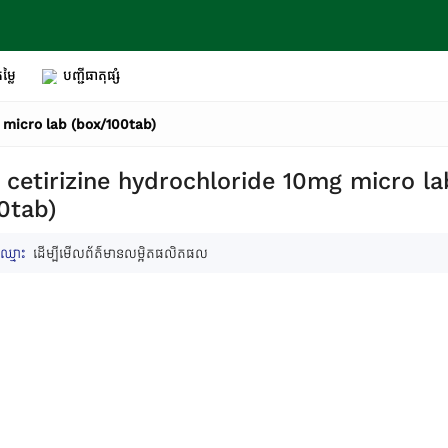
ម្លៃ
បញ្ជីធាតុផ្សំ
g micro lab (box/100tab)
t cetirizine hydrochloride 10mg micro la
0tab)
ឈ្មោះ
ដើម្បីមើលព័ត៌មានលម្អិតផលិតផល