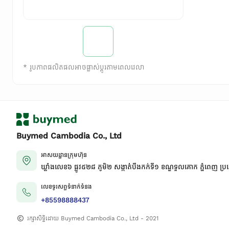
*
រូបភាពផលិតផលអាចផ្លាស់ប្តូរតាមពេលវេលា
Buymed Cambodia Co., Ltd
អាសយដ្ឋានក្រុមហ៊ុន
ឃ្លាំងលេខ៦ ផ្លូវ៥២៨ ភូមិ២ សង្កាត់់បឹងកក់ទី១ ខណ្ឌទួលគោក ភ្នំពេញ ប្រ
លេខទូរសព្ទទំនាក់ទំនង
+85598888437
រក្សាសិទ្ធិដោយ Buymed Cambodia Co., Ltd - 2021