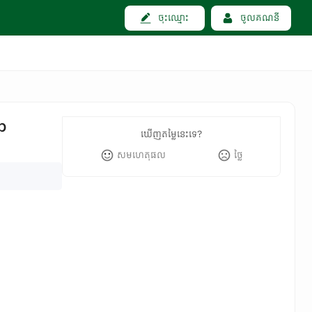
ចុះឈ្មោះ
ចូលគណនី
b
ឃើញតម្លៃនេះទេ?
សមហេតុផល
ថ្លៃ