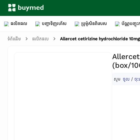
ផលិតផល
បញ្ជាទិញរហ័ស
ប្រូម៉ូសិនពិសេស
ប័ណ្ណបញ្ចុះត
Allercet cetirizine hydrochloride 10m
ទំព័រដើម
ផលិតផល
Allerce
(box/10
សូម
ចូល
/
ចុះ