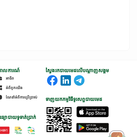
ោលការណ៍
ស្វែងរកបាយមេដលើបណ្តាញសង្គម
អាជីព
អំពីពួកយើង
ណែនាំអំពីការប្រើប្រាស់
ទាញយកកម្មវិធីទូរសព្ទបាយមេដ
ធ្យោបាយទូទាត់ប្រាក់