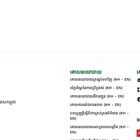
គោលនយោបាយ
គ
គោលនយោបាយត្រឡប់មកវិញ (KH - EN)
ល័ក្ខខ័ណ្ឌនៃការប្រើប្រាស់ (KH - EN)
គោលនយោបាយដឹកជញ្ជូន (KH - EN)
ទេសកម្ពុជា
គោលការណ៍ឯកជនភាព (KH - EN)
បទប្បញ្ញត្តិស្តីពីការគ្រប់គ្រងព័ត៌មាន (KH -
EN)
ម
គោលនយោបាយដោះស្រាយបណ្ដឹង (KH -
EN)