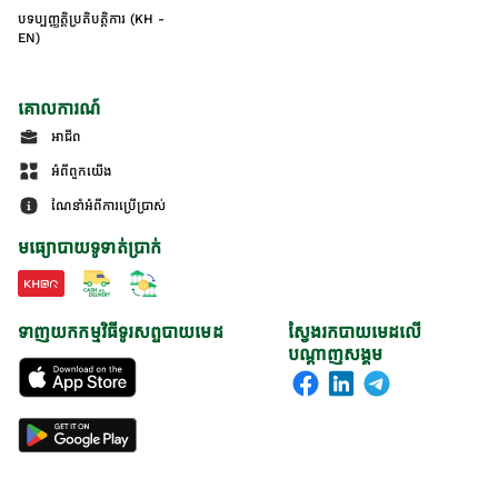
បទប្បញ្ញត្តិប្រតិបត្តិការ (KH -
EN)
គោលការណ៍
អាជីព
អំពីពួកយើង
ណែនាំអំពីការប្រើប្រាស់
មធ្យោបាយទូទាត់ប្រាក់
ទាញយកកម្មវិធីទូរសព្ទបាយមេដ
ស្វែងរកបាយមេដលើ
បណ្តាញសង្គម