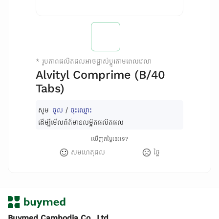
*
រូបភាពផលិតផលអាចផ្លាស់ប្តូរតាមពេលវេលា
Alvityl Comprime (B/40
Tabs)
សូម
ចូល
/
ចុះឈ្មោះ
ដើម្បីមើលព័ត៌មានលម្អិតផលិតផល
ឃើញតម្លៃនេះទេ?
សមហេតុផល
ថ្លៃ
Buymed Cambodia Co., Ltd