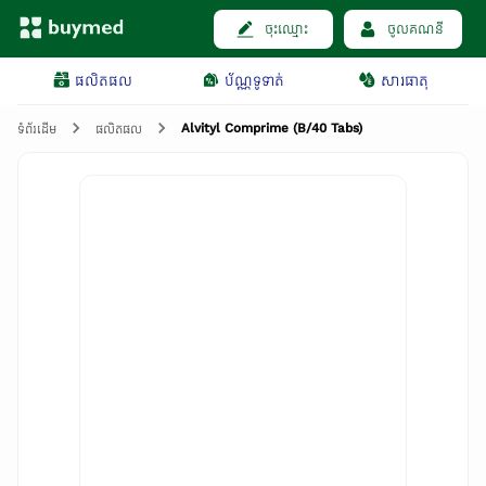
ចុះឈ្មោះ
ចូលគណនី
ផលិតផល
ប័ណ្ណទូទាត់
សារធាតុ
Alvityl Comprime (B/40 Tabs)
ទំព័រដើម
ផលិតផល