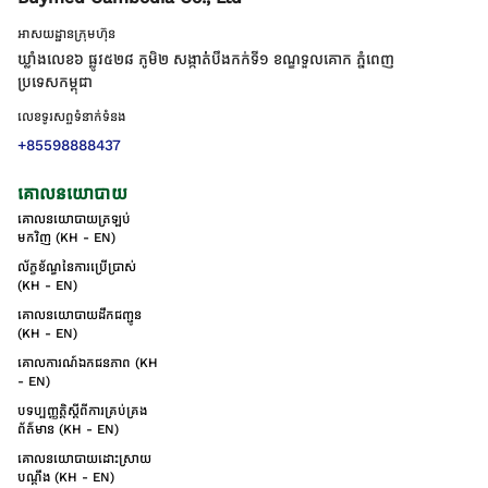
អាសយដ្ឋានក្រុមហ៊ុន
ឃ្លាំងលេខ៦ ផ្លូវ៥២៨ ភូមិ២ សង្កាត់់បឹងកក់ទី១ ខណ្ឌទួលគោក ភ្នំពេញ
ប្រទេសកម្ពុជា
លេខទូរសព្ទទំនាក់ទំនង
+85598888437
គោលនយោបាយ
គោលនយោបាយត្រឡប់
មកវិញ (KH - EN)
ល័ក្ខខ័ណ្ឌនៃការប្រើប្រាស់
(KH - EN)
គោលនយោបាយដឹកជញ្ជូន
(KH - EN)
គោលការណ៍ឯកជនភាព (KH
- EN)
បទប្បញ្ញត្តិស្តីពីការគ្រប់គ្រង
ព័ត៌មាន (KH - EN)
គោលនយោបាយដោះស្រាយ
បណ្ដឹង (KH - EN)