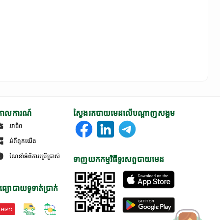
ោលការណ៍
ស្វែងរកបាយមេដលើបណ្តាញសង្គម
អាជីព
អំពីពួកយើង
ណែនាំអំពីការប្រើប្រាស់
ទាញយកកម្មវិធីទូរសព្ទបាយមេដ
ធ្យោបាយទូទាត់ប្រាក់