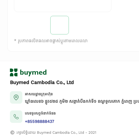
*
រូបភាពផលិតផលអាចផ្លាស់ប្តូរតាមពេលវេលា
Buymed Cambodia Co., Ltd
អាសយដ្ឋានក្រុមហ៊ុន
ឃ្លាំងលេខ៦ ផ្លូវ៥២៨ ភូមិ២ សង្កាត់់បឹងកក់ទី១ ខណ្ឌទួលគោក ភ្នំពេញ ប្រ
លេខទូរសព្ទទំនាក់ទំនង
+85598888437
រក្សាសិទ្ធិដោយ Buymed Cambodia Co., Ltd - 2021