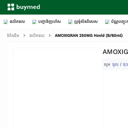
ផលិតផល
បញ្ជាទិញរហ័ស
ប្រូម៉ូសិនពិសេស
ប័ណ្ណបញ្ចុះត
AMOXIGRAN 250MG Hovid (B/60ml)
ទំព័រដើម
ផលិតផល
AMOXIG
សូម
ចូល
/
ចុះ