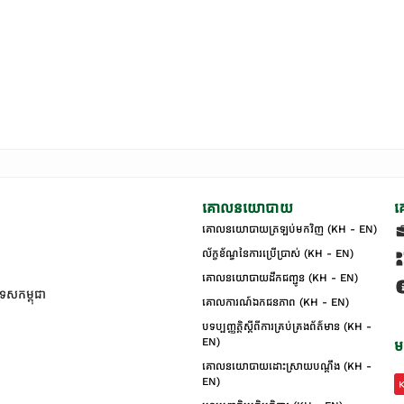
គោលនយោបាយ
គ
គោលនយោបាយត្រឡប់មកវិញ (KH - EN)
ល័ក្ខខ័ណ្ឌនៃការប្រើប្រាស់ (KH - EN)
គោលនយោបាយដឹកជញ្ជូន (KH - EN)
ទេសកម្ពុជា
គោលការណ៍ឯកជនភាព (KH - EN)
បទប្បញ្ញត្តិស្តីពីការគ្រប់គ្រងព័ត៌មាន (KH -
EN)
ម
គោលនយោបាយដោះស្រាយបណ្ដឹង (KH -
EN)