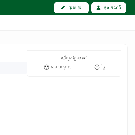
ចុះឈ្មោះ
ចូលគណនី
ឃើញតម្លៃនេះទេ?
សមហេតុផល
ថ្លៃ