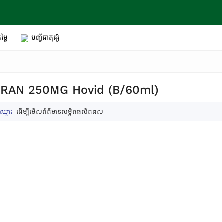
ម្លៃ
បញ្ជីធាតុផ្សំ
RAN 250MG Hovid (B/60ml)
ឈ្មោះ
ដើម្បីមើលព័ត៌មានលម្អិតផលិតផល