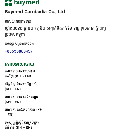
Buymed Cambodia Co., Ltd
អាសយដ្ឋានក្រុមហ៊ុន
ឃ្លាំងលេខ៦ ផ្លូវ៥២៨ ភូមិ២ សង្កាត់់បឹងកក់ទី១ ខណ្ឌទួលគោក ភ្នំពេញ
ប្រទេសកម្ពុជា
លេខទូរសព្ទទំនាក់ទំនង
+85598888437
គោលនយោបាយ
គោលនយោបាយត្រឡប់
មកវិញ (KH - EN)
ល័ក្ខខ័ណ្ឌនៃការប្រើប្រាស់
(KH - EN)
គោលនយោបាយដឹកជញ្ជូន
(KH - EN)
គោលការណ៍ឯកជនភាព (KH
- EN)
បទប្បញ្ញត្តិស្តីពីការគ្រប់គ្រង
ព័ត៌មាន (KH - EN)