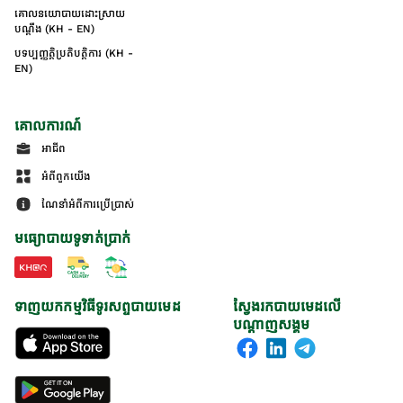
គោលនយោបាយដោះស្រាយ
បណ្ដឹង (KH - EN)
បទប្បញ្ញត្តិប្រតិបត្តិការ (KH -
EN)
គោលការណ៍
អាជីព
អំពីពួកយើង
ណែនាំអំពីការប្រើប្រាស់
មធ្យោបាយទូទាត់ប្រាក់
ទាញយកកម្មវិធីទូរសព្ទបាយមេដ
ស្វែងរកបាយមេដលើ
បណ្តាញសង្គម