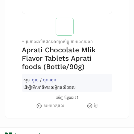
*
រូបភាពផលិតផលអាចផ្លាស់ប្តូរតាមពេលវេលា
Aprati Chocolate Mlik
Flavor Tablets Aprati
foods (Bottle/90g)
សូម
ចូល
/
ចុះឈ្មោះ
ដើម្បីមើលព័ត៌មានលម្អិតផលិតផល
ឃើញតម្លៃនេះទេ?
សមហេតុផល
ថ្លៃ