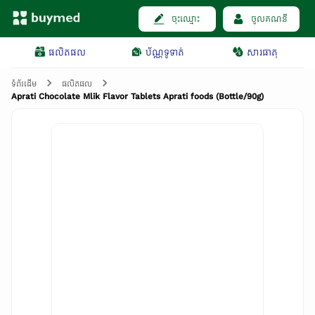
ចុះឈ្មោះ
ចូលគណនី
ផលិតផល
ប័ណ្ណទូទាត់
សារធាតុ
ទំព័រដើម
ផលិតផល
Aprati Chocolate Mlik Flavor Tablets Aprati foods (Bottle/90g)