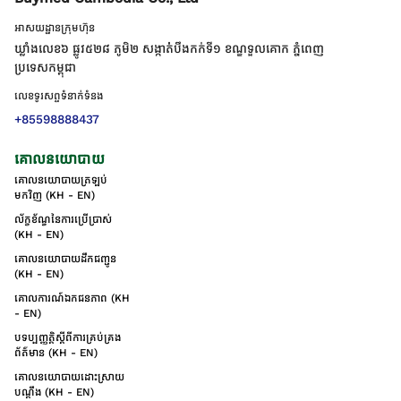
អាសយដ្ឋានក្រុមហ៊ុន
ឃ្លាំងលេខ៦ ផ្លូវ៥២៨ ភូមិ២ សង្កាត់់បឹងកក់ទី១ ខណ្ឌទួលគោក ភ្នំពេញ
ប្រទេសកម្ពុជា
លេខទូរសព្ទទំនាក់ទំនង
+85598888437
គោលនយោបាយ
គោលនយោបាយត្រឡប់
មកវិញ (KH - EN)
ល័ក្ខខ័ណ្ឌនៃការប្រើប្រាស់
(KH - EN)
គោលនយោបាយដឹកជញ្ជូន
(KH - EN)
គោលការណ៍ឯកជនភាព (KH
- EN)
បទប្បញ្ញត្តិស្តីពីការគ្រប់គ្រង
ព័ត៌មាន (KH - EN)
គោលនយោបាយដោះស្រាយ
បណ្ដឹង (KH - EN)