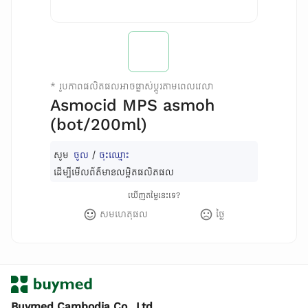
*
រូបភាពផលិតផលអាចផ្លាស់ប្តូរតាមពេលវេលា
Asmocid MPS asmoh
(bot/200ml)
សូម
ចូល
/
ចុះឈ្មោះ
ដើម្បីមើលព័ត៌មានលម្អិតផលិតផល
ឃើញតម្លៃនេះទេ?
សមហេតុផល
ថ្លៃ
Buymed Cambodia Co., Ltd