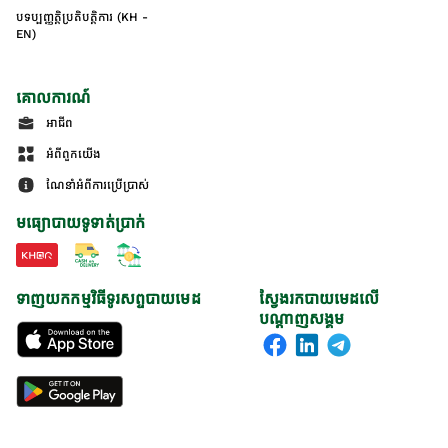
បទប្បញ្ញត្តិប្រតិបត្តិការ (KH -
EN)
គោលការណ៍
អាជីព
អំពីពួកយើង
ណែនាំអំពីការប្រើប្រាស់
មធ្យោបាយទូទាត់ប្រាក់
ទាញយកកម្មវិធីទូរសព្ទបាយមេដ
ស្វែងរកបាយមេដលើ
បណ្តាញសង្គម