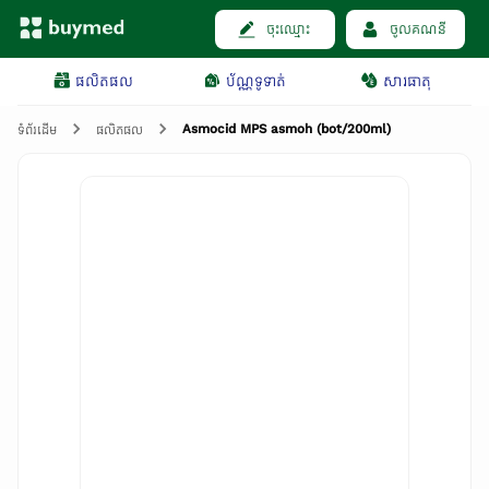
ចុះឈ្មោះ
ចូលគណនី
ផលិតផល
ប័ណ្ណទូទាត់
សារធាតុ
Asmocid MPS asmoh (bot/200ml)
ទំព័រដើម
ផលិតផល