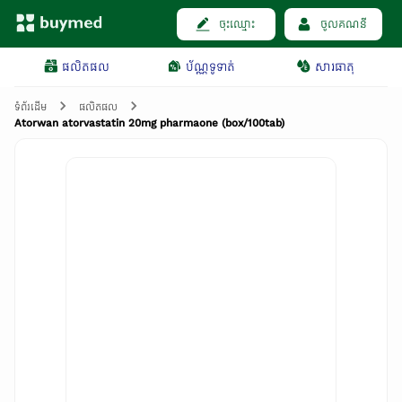
ចុះឈ្មោះ
ចូលគណនី
ផលិតផល
ប័ណ្ណទូទាត់
សារធាតុ
ទំព័រដើម
ផលិតផល
Atorwan atorvastatin 20mg pharmaone (box/100tab)