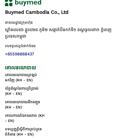
Buymed Cambodia Co., Ltd
អាសយដ្ឋានក្រុមហ៊ុន
ឃ្លាំងលេខ៦ ផ្លូវ៥២៨ ភូមិ២ សង្កាត់់បឹងកក់ទី១ ខណ្ឌទួលគោក ភ្នំពេញ
ប្រទេសកម្ពុជា
លេខទូរសព្ទទំនាក់ទំនង
+85598888437
គោលនយោបាយ
គោលនយោបាយត្រឡប់
មកវិញ (KH - EN)
ល័ក្ខខ័ណ្ឌនៃការប្រើប្រាស់
(KH - EN)
គោលនយោបាយដឹកជញ្ជូន
(KH - EN)
គោលការណ៍ឯកជនភាព (KH
- EN)
បទប្បញ្ញត្តិស្តីពីការគ្រប់គ្រង
ព័ត៌មាន (KH - EN)