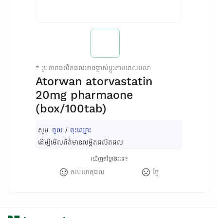
*
រូបភាពផលិតផលអាចផ្លាស់ប្តូរតាមពេលវេលា
Atorwan atorvastatin
20mg pharmaone
(box/100tab)
សូម
ចូល
/
ចុះឈ្មោះ
ដើម្បីមើលព័ត៌មានលម្អិតផលិតផល
ឃើញតម្លៃនេះទេ?
សមហេតុផល
ថ្លៃ