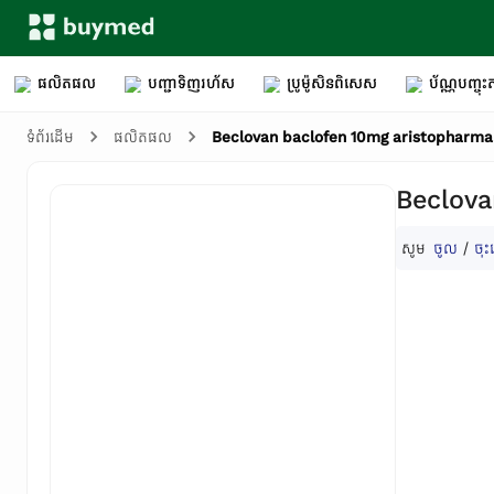
ផលិតផល
បញ្ជាទិញរហ័ស
ប្រូម៉ូសិនពិសេស
ប័ណ្ណបញ្ចុះត
Beclovan baclofen 10mg aristopharma
ទំព័រដើម
ផលិតផល
Beclova
សូម
ចូល
/
ចុះ