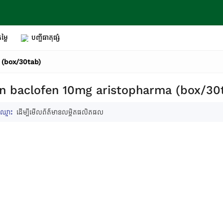
ម្លៃ
បញ្ជីធាតុផ្សំ
 (box/30tab)
n baclofen 10mg aristopharma (box/30
ឈ្មោះ
ដើម្បីមើលព័ត៌មានលម្អិតផលិតផល