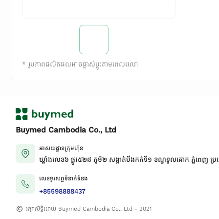
*
រូបភាពផលិតផលអាចផ្លាស់ប្តូរតាមពេលវេលា
Buymed Cambodia Co., Ltd
អាសយដ្ឋានក្រុមហ៊ុន
ឃ្លាំងលេខ៦ ផ្លូវ៥២៨ ភូមិ២ សង្កាត់់បឹងកក់ទី១ ខណ្ឌទួលគោក ភ្នំពេញ ប្រ
លេខទូរសព្ទទំនាក់ទំនង
+85598888437
រក្សាសិទ្ធិដោយ Buymed Cambodia Co., Ltd - 2021