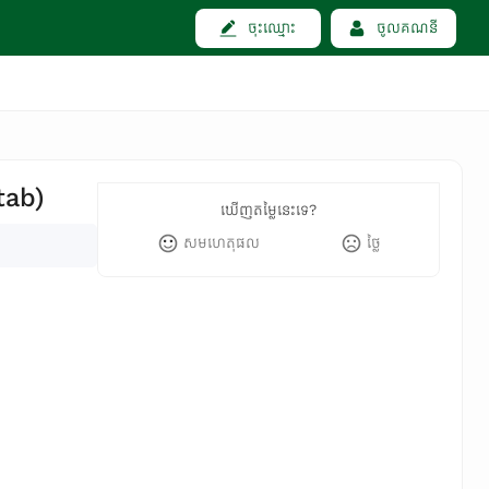
ចុះឈ្មោះ
ចូលគណនី
tab)
ឃើញតម្លៃនេះទេ?
សមហេតុផល
ថ្លៃ