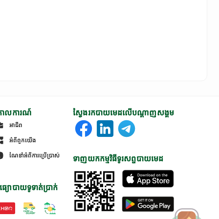
ោលការណ៍
ស្វែងរកបាយមេដលើបណ្តាញសង្គម
អាជីព
អំពីពួកយើង
ណែនាំអំពីការប្រើប្រាស់
ទាញយកកម្មវិធីទូរសព្ទបាយមេដ
ធ្យោបាយទូទាត់ប្រាក់