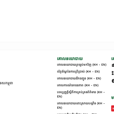
គោលនយោបាយ
គ
គោលនយោបាយត្រឡប់មកវិញ (KH - EN)
ល័ក្ខខ័ណ្ឌនៃការប្រើប្រាស់ (KH - EN)
គោលនយោបាយដឹកជញ្ជូន (KH - EN)
ទេសកម្ពុជា
គោលការណ៍ឯកជនភាព (KH - EN)
បទប្បញ្ញត្តិស្តីពីការគ្រប់គ្រងព័ត៌មាន (KH -
EN)
ម
គោលនយោបាយដោះស្រាយបណ្ដឹង (KH -
EN)