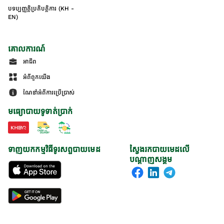
បទប្បញ្ញត្តិប្រតិបត្តិការ (KH -
EN)
គោលការណ៍
អាជីព
អំពីពួកយើង
ណែនាំអំពីការប្រើប្រាស់
មធ្យោបាយទូទាត់ប្រាក់
ទាញយកកម្មវិធីទូរសព្ទបាយមេដ
ស្វែងរកបាយមេដលើ
បណ្តាញសង្គម