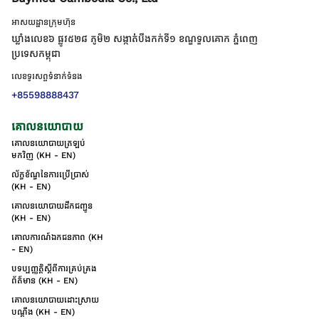
អាសយដ្ឋានក្រុមហ៊ុន
ឃ្លាំងលេខ៦ ផ្លូវ៥២៨ ភូមិ២ សង្កាត់់បឹងកក់ទី១ ខណ្ឌទួលគោក ភ្នំពេញ
ប្រទេសកម្ពុជា
លេខទូរសព្ទទំនាក់ទំនង
+85598888437
គោលនយោបាយ
គោលនយោបាយត្រឡប់
មកវិញ (KH - EN)
ល័ក្ខខ័ណ្ឌនៃការប្រើប្រាស់
(KH - EN)
គោលនយោបាយដឹកជញ្ជូន
(KH - EN)
គោលការណ៍ឯកជនភាព (KH
- EN)
បទប្បញ្ញត្តិស្តីពីការគ្រប់គ្រង
ព័ត៌មាន (KH - EN)
គោលនយោបាយដោះស្រាយ
បណ្ដឹង (KH - EN)