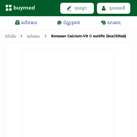
ចុះឈ្មោះ
ចូលគណនី
ផលិតផល
ប័ណ្ណទូទាត់
សារធាតុ
Bonasan Calcium-Vit C sunlife (box/30tab)
ទំព័រដើម
ផលិតផល