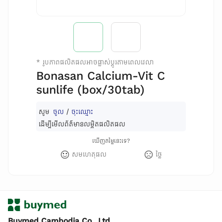
*
រូបភាពផលិតផលអាចផ្លាស់ប្តូរតាមពេលវេលា
Bonasan Calcium-Vit C
sunlife (box/30tab)
សូម
ចូល
/
ចុះឈ្មោះ
ដើម្បីមើលព័ត៌មានលម្អិតផលិតផល
ឃើញតម្លៃនេះទេ?
សមហេតុផល
ថ្លៃ
Buymed Cambodia Co., Ltd