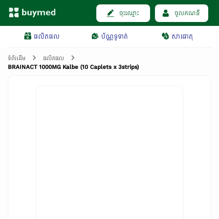
ចុះឈ្មោះ
ចូលគណនី
ផលិតផល
ប័ណ្ណទូទាត់
សារធាតុ
ទំព័រដើម
ផលិតផល
BRAINACT 1000MG Kalbe (10 Caplets x 3strips)