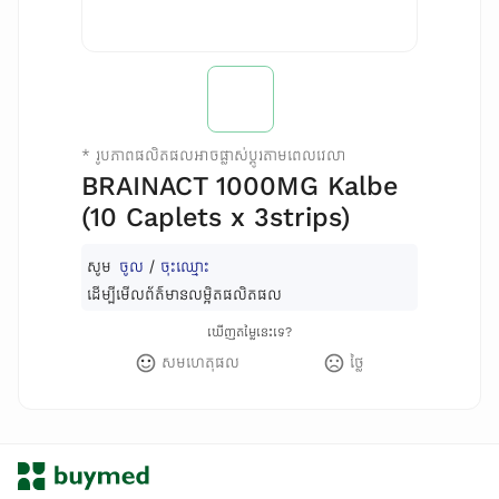
*
រូបភាពផលិតផលអាចផ្លាស់ប្តូរតាមពេលវេលា
BRAINACT 1000MG Kalbe
(10 Caplets x 3strips)
សូម
ចូល
/
ចុះឈ្មោះ
ដើម្បីមើលព័ត៌មានលម្អិតផលិតផល
ឃើញតម្លៃនេះទេ?
សមហេតុផល
ថ្លៃ