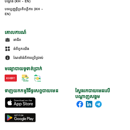
បណ្ដឹង (KH - EN)
បទប្បញ្ញត្តិប្រតិបត្តិការ (KH -
EN)
គោលការណ៍
អាជីព
អំពីពួកយើង
ណែនាំអំពីការប្រើប្រាស់
មធ្យោបាយទូទាត់ប្រាក់
ទាញយកកម្មវិធីទូរសព្ទបាយមេដ
ស្វែងរកបាយមេដលើ
បណ្តាញសង្គម