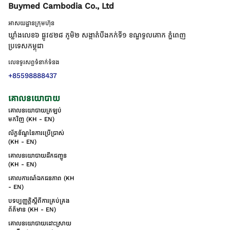
Buymed Cambodia Co., Ltd
អាសយដ្ឋានក្រុមហ៊ុន
ឃ្លាំងលេខ៦ ផ្លូវ៥២៨ ភូមិ២ សង្កាត់់បឹងកក់ទី១ ខណ្ឌទួលគោក ភ្នំពេញ
ប្រទេសកម្ពុជា
លេខទូរសព្ទទំនាក់ទំនង
+85598888437
គោលនយោបាយ
គោលនយោបាយត្រឡប់
មកវិញ (KH - EN)
ល័ក្ខខ័ណ្ឌនៃការប្រើប្រាស់
(KH - EN)
គោលនយោបាយដឹកជញ្ជូន
(KH - EN)
គោលការណ៍ឯកជនភាព (KH
- EN)
បទប្បញ្ញត្តិស្តីពីការគ្រប់គ្រង
ព័ត៌មាន (KH - EN)
គោលនយោបាយដោះស្រាយ