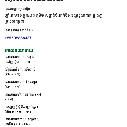
អាសយដ្ឋានក្រុមហ៊ុន
ឃ្លាំងលេខ៦ ផ្លូវ៥២៨ ភូមិ២ សង្កាត់់បឹងកក់ទី១ ខណ្ឌទួលគោក ភ្នំពេញ
ប្រទេសកម្ពុជា
លេខទូរសព្ទទំនាក់ទំនង
+85598888437
គោលនយោបាយ
គោលនយោបាយត្រឡប់
មកវិញ (KH - EN)
ល័ក្ខខ័ណ្ឌនៃការប្រើប្រាស់
(KH - EN)
គោលនយោបាយដឹកជញ្ជូន
(KH - EN)
គោលការណ៍ឯកជនភាព (KH
- EN)
បទប្បញ្ញត្តិស្តីពីការគ្រប់គ្រង
ព័ត៌មាន (KH - EN)
គោលនយោបាយដោះស្រាយ
បណ្ដឹង (KH - EN)