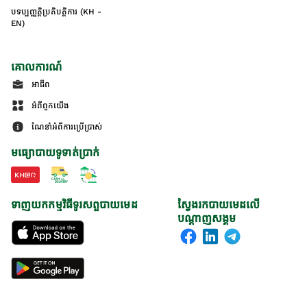
បទប្បញ្ញត្តិប្រតិបត្តិការ (KH -
EN)
គោលការណ៍
អាជីព
អំពីពួកយើង
ណែនាំអំពីការប្រើប្រាស់
មធ្យោបាយទូទាត់ប្រាក់
ទាញយកកម្មវិធីទូរសព្ទបាយមេដ
ស្វែងរកបាយមេដលើ
បណ្តាញសង្គម