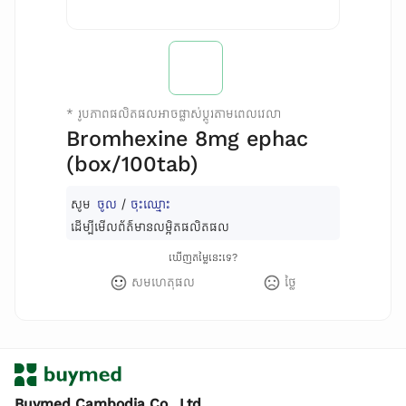
*
រូបភាពផលិតផលអាចផ្លាស់ប្តូរតាមពេលវេលា
Bromhexine 8mg ephac
(box/100tab)
សូម
ចូល
/
ចុះឈ្មោះ
ដើម្បីមើលព័ត៌មានលម្អិតផលិតផល
ឃើញតម្លៃនេះទេ?
សមហេតុផល
ថ្លៃ
Buymed Cambodia Co., Ltd