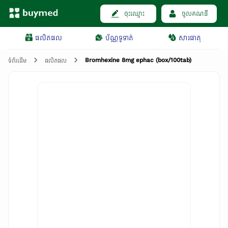
ចុះឈ្មោះ
ចូលគណនី
ផលិតផល
ប័ណ្ណទូទាត់
សារធាតុ
Bromhexine 8mg ephac (box/100tab)
ទំព័រដើម
ផលិតផល