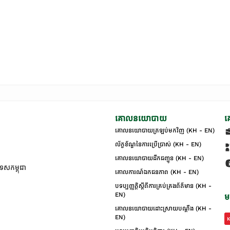
គោលនយោបាយ
គ
គោលនយោបាយត្រឡប់មកវិញ (KH - EN)
ល័ក្ខខ័ណ្ឌនៃការប្រើប្រាស់ (KH - EN)
គោលនយោបាយដឹកជញ្ជូន (KH - EN)
ទេសកម្ពុជា
គោលការណ៍ឯកជនភាព (KH - EN)
បទប្បញ្ញត្តិស្តីពីការគ្រប់គ្រងព័ត៌មាន (KH -
EN)
ម
គោលនយោបាយដោះស្រាយបណ្ដឹង (KH -
EN)