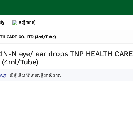
ម្លៃ
បញ្ជីធាតុផ្សំ
TH CARE CO.,LTD (4ml/Tube)
IN-N eye/ ear drops TNP HEALTH CARE
 (4ml/Tube)
ឈ្មោះ
ដើម្បីមើលព័ត៌មានលម្អិតផលិតផល