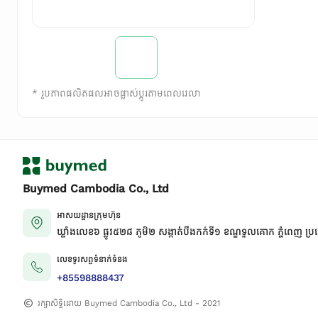
*
រូបភាពផលិតផលអាចផ្លាស់ប្តូរតាមពេលវេលា
Buymed Cambodia Co., Ltd
អាសយដ្ឋានក្រុមហ៊ុន
ឃ្លាំងលេខ៦ ផ្លូវ៥២៨ ភូមិ២ សង្កាត់់បឹងកក់ទី១ ខណ្ឌទួលគោក ភ្នំពេញ ប្រ
លេខទូរសព្ទទំនាក់ទំនង
+85598888437
រក្សាសិទ្ធិដោយ Buymed Cambodia Co., Ltd - 2021