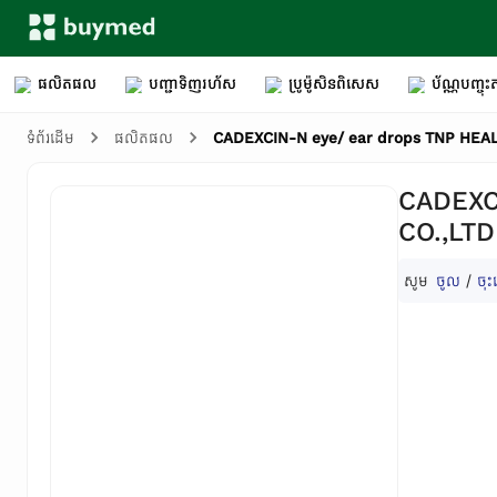
ផលិតផល
បញ្ជាទិញរហ័ស
ប្រូម៉ូសិនពិសេស
ប័ណ្ណបញ្ចុះត
CADEXCIN-N eye/ ear drops TNP HEAL
ទំព័រដើម
ផលិតផល
CADEXC
CO.,LTD
សូម
ចូល
/
ចុះ