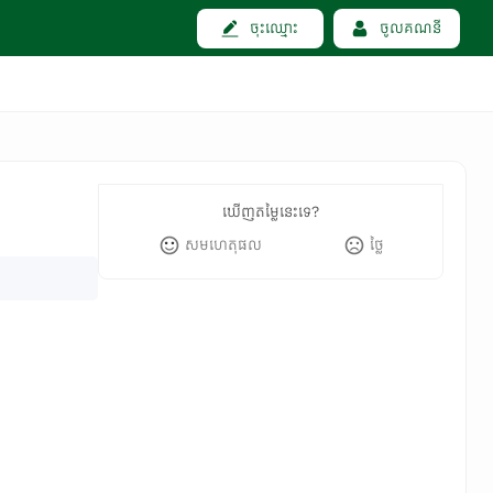
ចុះឈ្មោះ
ចូលគណនី
ឃើញតម្លៃនេះទេ?
សមហេតុផល
ថ្លៃ