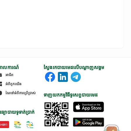
ោលការណ៍
ស្វែងរកបាយមេដលើបណ្តាញសង្គម
អាជីព
អំពីពួកយើង
ណែនាំអំពីការប្រើប្រាស់
ទាញយកកម្មវិធីទូរសព្ទបាយមេដ
ធ្យោបាយទូទាត់ប្រាក់