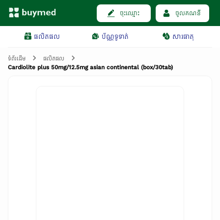
ចុះឈ្មោះ
ចូលគណនី
ផលិតផល
ប័ណ្ណទូទាត់
សារធាតុ
ទំព័រដើម
ផលិតផល
Cardiolite plus 50mg/12.5mg asian continental (box/30tab)