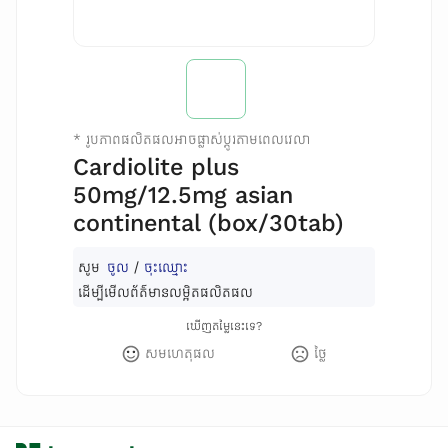
*
រូបភាពផលិតផលអាចផ្លាស់ប្តូរតាមពេលវេលា
Cardiolite plus
50mg/12.5mg asian
continental (box/30tab)
សូម
ចូល
/
ចុះឈ្មោះ
ដើម្បីមើលព័ត៌មានលម្អិតផលិតផល
ឃើញតម្លៃនេះទេ?
សមហេតុផល
ថ្លៃ