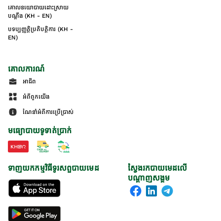
គោលនយោបាយដោះស្រាយ
បណ្ដឹង (KH - EN)
បទប្បញ្ញត្តិប្រតិបត្តិការ (KH -
EN)
គោលការណ៍
អាជីព
អំពីពួកយើង
ណែនាំអំពីការប្រើប្រាស់
មធ្យោបាយទូទាត់ប្រាក់
ទាញយកកម្មវិធីទូរសព្ទបាយមេដ
ស្វែងរកបាយមេដលើ
បណ្តាញសង្គម