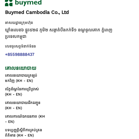
Buymed Cambodia Co., Ltd
អាសយដ្ឋានក្រុមហ៊ុន
ឃ្លាំងលេខ៦ ផ្លូវ៥២៨ ភូមិ២ សង្កាត់់បឹងកក់ទី១ ខណ្ឌទួលគោក ភ្នំពេញ
ប្រទេសកម្ពុជា
លេខទូរសព្ទទំនាក់ទំនង
+85598888437
គោលនយោបាយ
គោលនយោបាយត្រឡប់
មកវិញ (KH - EN)
ល័ក្ខខ័ណ្ឌនៃការប្រើប្រាស់
(KH - EN)
គោលនយោបាយដឹកជញ្ជូន
(KH - EN)
គោលការណ៍ឯកជនភាព (KH
- EN)
បទប្បញ្ញត្តិស្តីពីការគ្រប់គ្រង
ព័ត៌មាន (KH - EN)