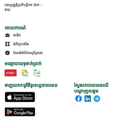
បទប្បញ្ញត្តិប្រតិបត្តិការ (KH -
EN)
គោលការណ៍
អាជីព
អំពីពួកយើង
ណែនាំអំពីការប្រើប្រាស់
មធ្យោបាយទូទាត់ប្រាក់
ទាញយកកម្មវិធីទូរសព្ទបាយមេដ
ស្វែងរកបាយមេដលើ
បណ្តាញសង្គម