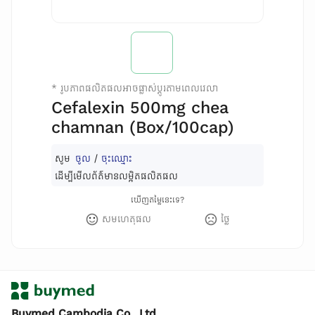
*
រូបភាពផលិតផលអាចផ្លាស់ប្តូរតាមពេលវេលា
Cefalexin 500mg chea
chamnan (Box/100cap)
សូម
ចូល
/
ចុះឈ្មោះ
ដើម្បីមើលព័ត៌មានលម្អិតផលិតផល
ឃើញតម្លៃនេះទេ?
សមហេតុផល
ថ្លៃ
Buymed Cambodia Co., Ltd