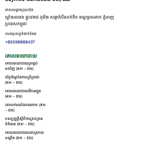
អាសយដ្ឋានក្រុមហ៊ុន
ឃ្លាំងលេខ៦ ផ្លូវ៥២៨ ភូមិ២ សង្កាត់់បឹងកក់ទី១ ខណ្ឌទួលគោក ភ្នំពេញ
ប្រទេសកម្ពុជា
លេខទូរសព្ទទំនាក់ទំនង
+85598888437
គោលនយោបាយ
គោលនយោបាយត្រឡប់
មកវិញ (KH - EN)
ល័ក្ខខ័ណ្ឌនៃការប្រើប្រាស់
(KH - EN)
គោលនយោបាយដឹកជញ្ជូន
(KH - EN)
គោលការណ៍ឯកជនភាព (KH
- EN)
បទប្បញ្ញត្តិស្តីពីការគ្រប់គ្រង
ព័ត៌មាន (KH - EN)
គោលនយោបាយដោះស្រាយ
បណ្ដឹង (KH - EN)