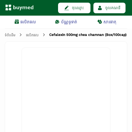
ចុះឈ្មោះ
ចូលគណនី
ផលិតផល
ប័ណ្ណទូទាត់
សារធាតុ
Cefalexin 500mg chea chamnan (Box/100cap)
ទំព័រដើម
ផលិតផល