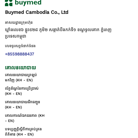
Buymed Cambodia Co., Ltd
អាសយដ្ឋានក្រុមហ៊ុន
ឃ្លាំងលេខ៦ ផ្លូវ៥២៨ ភូមិ២ សង្កាត់់បឹងកក់ទី១ ខណ្ឌទួលគោក ភ្នំពេញ
ប្រទេសកម្ពុជា
លេខទូរសព្ទទំនាក់ទំនង
+85598888437
គោលនយោបាយ
គោលនយោបាយត្រឡប់
មកវិញ (KH - EN)
ល័ក្ខខ័ណ្ឌនៃការប្រើប្រាស់
(KH - EN)
គោលនយោបាយដឹកជញ្ជូន
(KH - EN)
គោលការណ៍ឯកជនភាព (KH
- EN)
បទប្បញ្ញត្តិស្តីពីការគ្រប់គ្រង
ព័ត៌មាន (KH - EN)