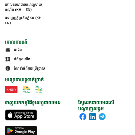
គោលនយោបាយដោះស្រាយ
បណ្ដឹង (KH - EN)
បទប្បញ្ញត្តិប្រតិបត្តិការ (KH -
EN)
គោលការណ៍
អាជីព
អំពីពួកយើង
ណែនាំអំពីការប្រើប្រាស់
មធ្យោបាយទូទាត់ប្រាក់
ទាញយកកម្មវិធីទូរសព្ទបាយមេដ
ស្វែងរកបាយមេដលើ
បណ្តាញសង្គម