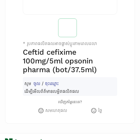
*
រូបភាពផលិតផលអាចផ្លាស់ប្តូរតាមពេលវេលា
Ceftid cefixime
100mg/5ml opsonin
pharma (bot/37.5ml)
សូម
ចូល
/
ចុះឈ្មោះ
ដើម្បីមើលព័ត៌មានលម្អិតផលិតផល
ឃើញតម្លៃនេះទេ?
សមហេតុផល
ថ្លៃ