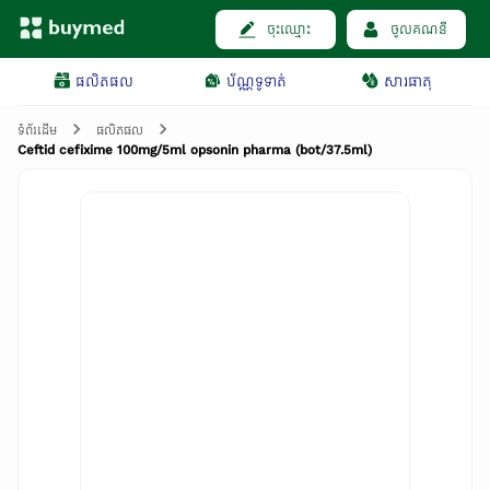
ចុះឈ្មោះ
ចូលគណនី
ផលិតផល
ប័ណ្ណទូទាត់
សារធាតុ
ទំព័រដើម
ផលិតផល
Ceftid cefixime 100mg/5ml opsonin pharma (bot/37.5ml)