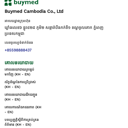
Buymed Cambodia Co., Ltd
អាសយដ្ឋានក្រុមហ៊ុន
ឃ្លាំងលេខ៦ ផ្លូវ៥២៨ ភូមិ២ សង្កាត់់បឹងកក់ទី១ ខណ្ឌទួលគោក ភ្នំពេញ
ប្រទេសកម្ពុជា
លេខទូរសព្ទទំនាក់ទំនង
+85598888437
គោលនយោបាយ
គោលនយោបាយត្រឡប់
មកវិញ (KH - EN)
ល័ក្ខខ័ណ្ឌនៃការប្រើប្រាស់
(KH - EN)
គោលនយោបាយដឹកជញ្ជូន
(KH - EN)
គោលការណ៍ឯកជនភាព (KH
- EN)
បទប្បញ្ញត្តិស្តីពីការគ្រប់គ្រង
ព័ត៌មាន (KH - EN)