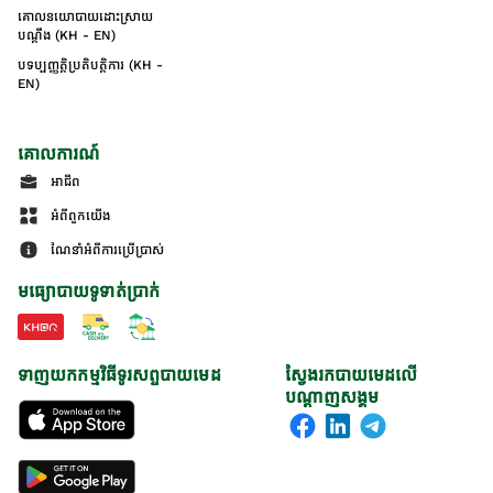
គោលនយោបាយដោះស្រាយ
បណ្ដឹង (KH - EN)
បទប្បញ្ញត្តិប្រតិបត្តិការ (KH -
EN)
គោលការណ៍
អាជីព
អំពីពួកយើង
ណែនាំអំពីការប្រើប្រាស់
មធ្យោបាយទូទាត់ប្រាក់
ទាញយកកម្មវិធីទូរសព្ទបាយមេដ
ស្វែងរកបាយមេដលើ
បណ្តាញសង្គម