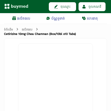
ចុះឈ្មោះ
ចូលគណនី
ផលិតផល
ប័ណ្ណទូទាត់
សារធាតុ
ទំព័រដើម
ផលិតផល
Cetirizine 10mg Chea Chamnan (Box/10bl x10 Tabs)