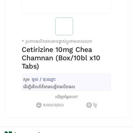
*
រូបភាពផលិតផលអាចផ្លាស់ប្តូរតាមពេលវេលា
Cetirizine 10mg Chea
Chamnan (Box/10bl x10
Tabs)
សូម
ចូល
/
ចុះឈ្មោះ
ដើម្បីមើលព័ត៌មានលម្អិតផលិតផល
ឃើញតម្លៃនេះទេ?
សមហេតុផល
ថ្លៃ