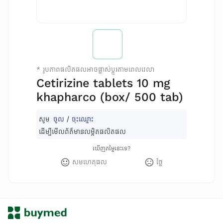
*
រូបភាពផលិតផលអាចផ្លាស់ប្តូរតាមពេលវេលា
Cetirizine tablets 10 mg
khapharco (box/ 500 tab)
សូម
ចូល
/
ចុះឈ្មោះ
ដើម្បីមើលព័ត៌មានលម្អិតផលិតផល
ឃើញតម្លៃនេះទេ?
សមហេតុផល
ថ្លៃ