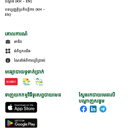
បណ្ដឹង (KH - EN)
បទប្បញ្ញត្តិប្រតិបត្តិការ (KH -
EN)
គោលការណ៍
អាជីព
អំពីពួកយើង
ណែនាំអំពីការប្រើប្រាស់
មធ្យោបាយទូទាត់ប្រាក់
ទាញយកកម្មវិធីទូរសព្ទបាយមេដ
ស្វែងរកបាយមេដលើ
បណ្តាញសង្គម