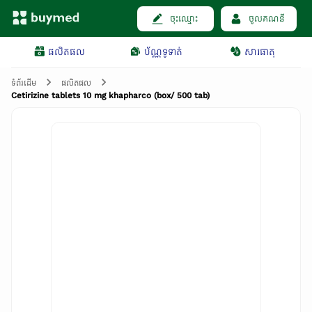
ចុះឈ្មោះ
ចូលគណនី
ផលិតផល
ប័ណ្ណទូទាត់
សារធាតុ
ទំព័រដើម
ផលិតផល
Cetirizine tablets 10 mg khapharco (box/ 500 tab)