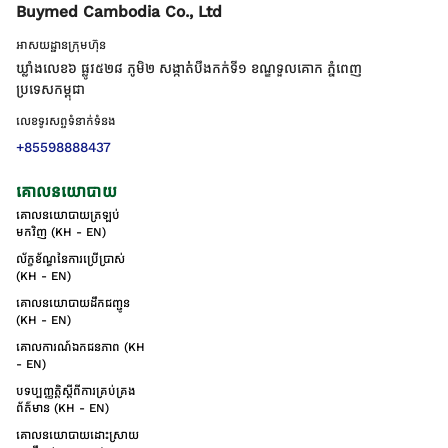
Buymed Cambodia Co., Ltd
អាសយដ្ឋានក្រុមហ៊ុន
ឃ្លាំងលេខ៦ ផ្លូវ៥២៨ ភូមិ២ សង្កាត់់បឹងកក់ទី១ ខណ្ឌទួលគោក ភ្នំពេញ
ប្រទេសកម្ពុជា
លេខទូរសព្ទទំនាក់ទំនង
+85598888437
គោលនយោបាយ
គោលនយោបាយត្រឡប់
មកវិញ (KH - EN)
ល័ក្ខខ័ណ្ឌនៃការប្រើប្រាស់
(KH - EN)
គោលនយោបាយដឹកជញ្ជូន
(KH - EN)
គោលការណ៍ឯកជនភាព (KH
- EN)
បទប្បញ្ញត្តិស្តីពីការគ្រប់គ្រង
ព័ត៌មាន (KH - EN)
គោលនយោបាយដោះស្រាយ