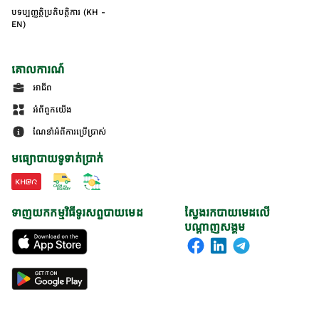
បទប្បញ្ញត្តិប្រតិបត្តិការ (KH -
EN)
គោលការណ៍
អាជីព
អំពីពួកយើង
ណែនាំអំពីការប្រើប្រាស់
មធ្យោបាយទូទាត់ប្រាក់
ទាញយកកម្មវិធីទូរសព្ទបាយមេដ
ស្វែងរកបាយមេដលើ
បណ្តាញសង្គម