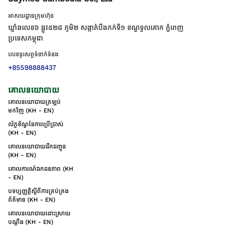
អាសយដ្ឋានក្រុមហ៊ុន
ឃ្លាំងលេខ៦ ផ្លូវ៥២៨ ភូមិ២ សង្កាត់់បឹងកក់ទី១ ខណ្ឌទួលគោក ភ្នំពេញ
ប្រទេសកម្ពុជា
លេខទូរសព្ទទំនាក់ទំនង
+85598888437
គោលនយោបាយ
គោលនយោបាយត្រឡប់
មកវិញ (KH - EN)
ល័ក្ខខ័ណ្ឌនៃការប្រើប្រាស់
(KH - EN)
គោលនយោបាយដឹកជញ្ជូន
(KH - EN)
គោលការណ៍ឯកជនភាព (KH
- EN)
បទប្បញ្ញត្តិស្តីពីការគ្រប់គ្រង
ព័ត៌មាន (KH - EN)
គោលនយោបាយដោះស្រាយ
បណ្ដឹង (KH - EN)