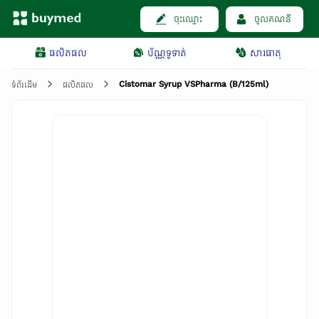
ចុះឈ្មោះ
ចូលគណនី
ផលិតផល
ប័ណ្ណទូទាត់
សារធាតុ
Cistomar Syrup​ VSPharma (B/125ml)
ទំព័រដើម
ផលិតផល