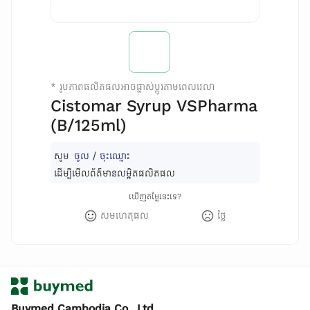
*
រូបភាពផលិតផលអាចផ្លាស់ប្តូរតាមពេលវេលា
Cistomar Syrup​ VSPharma
(B/125ml)
សូម
ចូល
/
ចុះឈ្មោះ
ដើម្បីមើលព័ត៌មានលម្អិតផលិតផល
ឃើញតម្លៃនេះទេ?
សមហេតុផល
ថ្លៃ
Buymed Cambodia Co., Ltd