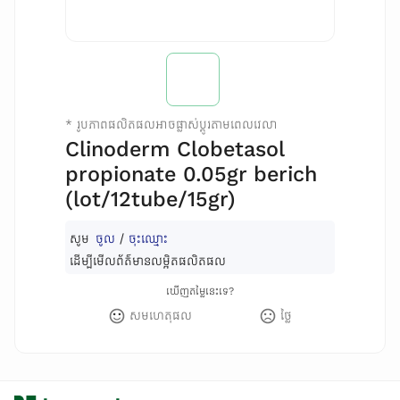
*
រូបភាពផលិតផលអាចផ្លាស់ប្តូរតាមពេលវេលា
Clinoderm Clobetasol
propionate 0.05gr berich
(lot/12tube/15gr)
សូម
ចូល
/
ចុះឈ្មោះ
ដើម្បីមើលព័ត៌មានលម្អិតផលិតផល
ឃើញតម្លៃនេះទេ?
សមហេតុផល
ថ្លៃ