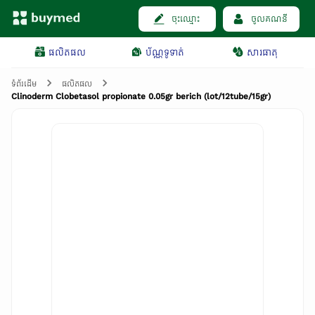
ចុះឈ្មោះ
ចូលគណនី
ផលិតផល
ប័ណ្ណទូទាត់
សារធាតុ
ទំព័រដើម
ផលិតផល
Clinoderm Clobetasol propionate 0.05gr berich (lot/12tube/15gr)