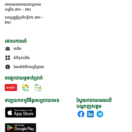
គោលនយោបាយដោះស្រាយ
បណ្ដឹង (KH - EN)
បទប្បញ្ញត្តិប្រតិបត្តិការ (KH -
EN)
គោលការណ៍
អាជីព
អំពីពួកយើង
ណែនាំអំពីការប្រើប្រាស់
មធ្យោបាយទូទាត់ប្រាក់
ទាញយកកម្មវិធីទូរសព្ទបាយមេដ
ស្វែងរកបាយមេដលើ
បណ្តាញសង្គម