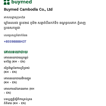
Buymed Cambodia Co., Ltd
អាសយដ្ឋានក្រុមហ៊ុន
ឃ្លាំងលេខ៦ ផ្លូវ៥២៨ ភូមិ២ សង្កាត់់បឹងកក់ទី១ ខណ្ឌទួលគោក ភ្នំពេញ
ប្រទេសកម្ពុជា
លេខទូរសព្ទទំនាក់ទំនង
+85598888437
គោលនយោបាយ
គោលនយោបាយត្រឡប់
មកវិញ (KH - EN)
ល័ក្ខខ័ណ្ឌនៃការប្រើប្រាស់
(KH - EN)
គោលនយោបាយដឹកជញ្ជូន
(KH - EN)
គោលការណ៍ឯកជនភាព (KH
- EN)
បទប្បញ្ញត្តិស្តីពីការគ្រប់គ្រង
ព័ត៌មាន (KH - EN)