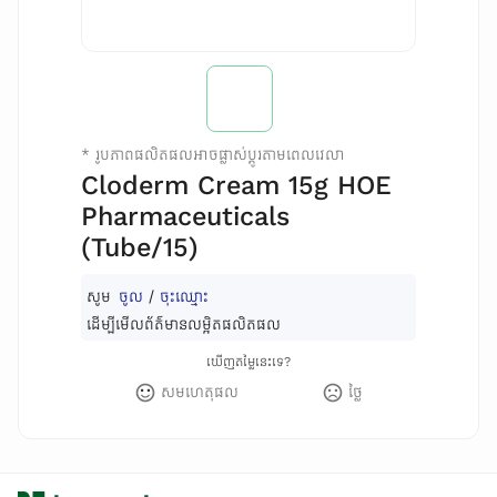
*
រូបភាពផលិតផលអាចផ្លាស់ប្តូរតាមពេលវេលា
Cloderm Cream 15g HOE
Pharmaceuticals
(Tube/15)
សូម
ចូល
/
ចុះឈ្មោះ
ដើម្បីមើលព័ត៌មានលម្អិតផលិតផល
ឃើញតម្លៃនេះទេ?
សមហេតុផល
ថ្លៃ