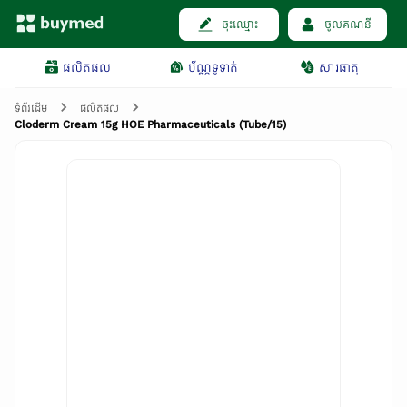
ចុះឈ្មោះ
ចូលគណនី
ផលិតផល
ប័ណ្ណទូទាត់
សារធាតុ
ទំព័រដើម
ផលិតផល
Cloderm Cream 15g HOE Pharmaceuticals (Tube/15)