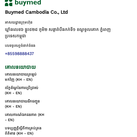
Buymed Cambodia Co., Ltd
អាសយដ្ឋានក្រុមហ៊ុន
ឃ្លាំងលេខ៦ ផ្លូវ៥២៨ ភូមិ២ សង្កាត់់បឹងកក់ទី១ ខណ្ឌទួលគោក ភ្នំពេញ
ប្រទេសកម្ពុជា
លេខទូរសព្ទទំនាក់ទំនង
+85598888437
គោលនយោបាយ
គោលនយោបាយត្រឡប់
មកវិញ (KH - EN)
ល័ក្ខខ័ណ្ឌនៃការប្រើប្រាស់
(KH - EN)
គោលនយោបាយដឹកជញ្ជូន
(KH - EN)
គោលការណ៍ឯកជនភាព (KH
- EN)
បទប្បញ្ញត្តិស្តីពីការគ្រប់គ្រង
ព័ត៌មាន (KH - EN)