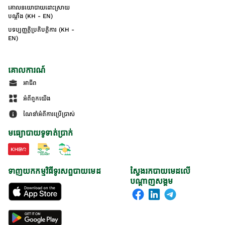
គោលនយោបាយដោះស្រាយ
បណ្ដឹង (KH - EN)
បទប្បញ្ញត្តិប្រតិបត្តិការ (KH -
EN)
គោលការណ៍
អាជីព
អំពីពួកយើង
ណែនាំអំពីការប្រើប្រាស់
មធ្យោបាយទូទាត់ប្រាក់
ទាញយកកម្មវិធីទូរសព្ទបាយមេដ
ស្វែងរកបាយមេដលើ
បណ្តាញសង្គម