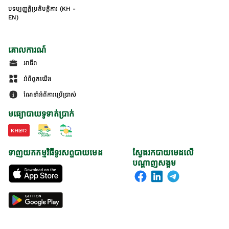
បទប្បញ្ញត្តិប្រតិបត្តិការ (KH -
EN)
គោលការណ៍
អាជីព
អំពីពួកយើង
ណែនាំអំពីការប្រើប្រាស់
មធ្យោបាយទូទាត់ប្រាក់
ទាញយកកម្មវិធីទូរសព្ទបាយមេដ
ស្វែងរកបាយមេដលើ
បណ្តាញសង្គម