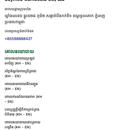
អាសយដ្ឋានក្រុមហ៊ុន
ឃ្លាំងលេខ៦ ផ្លូវ៥២៨ ភូមិ២ សង្កាត់់បឹងកក់ទី១ ខណ្ឌទួលគោក ភ្នំពេញ
ប្រទេសកម្ពុជា
លេខទូរសព្ទទំនាក់ទំនង
+85598888437
គោលនយោបាយ
គោលនយោបាយត្រឡប់
មកវិញ (KH - EN)
ល័ក្ខខ័ណ្ឌនៃការប្រើប្រាស់
(KH - EN)
គោលនយោបាយដឹកជញ្ជូន
(KH - EN)
គោលការណ៍ឯកជនភាព (KH
- EN)
បទប្បញ្ញត្តិស្តីពីការគ្រប់គ្រង
ព័ត៌មាន (KH - EN)
គោលនយោបាយដោះស្រាយ
បណ្ដឹង (KH - EN)