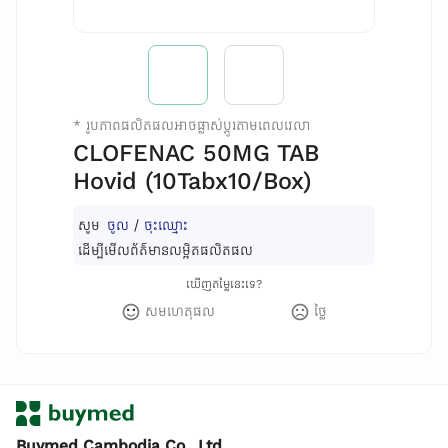
*
រូបភាពផលិតផលអាចផ្លាស់ប្តូរតាមពេលវេលា
CLOFENAC 50MG TAB
Hovid (10Tabx10/Box)
សូម
ចូល
/
ចុះឈ្មោះ
ដើម្បីមើលព័ត៌មានលម្អិតផលិតផល
ឃើញតម្លៃនេះទេ?
សមហេតុផល
ថ្លៃ
Buymed Cambodia Co., Ltd