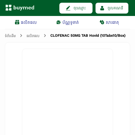
ចុះឈ្មោះ
ចូលគណនី
ផលិតផល
ប័ណ្ណទូទាត់
សារធាតុ
CLOFENAC 50MG TAB Hovid (10Tabx10/Box)
ទំព័រដើម
ផលិតផល