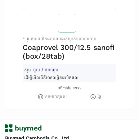
*
រូបភាពផលិតផលអាចផ្លាស់ប្តូរតាមពេលវេលា
Coaprovel 300/12.5 sanofi
(box/28tab)
សូម
ចូល
/
ចុះឈ្មោះ
ដើម្បីមើលព័ត៌មានលម្អិតផលិតផល
ឃើញតម្លៃនេះទេ?
សមហេតុផល
ថ្លៃ
Buymed Cambodia Co., Ltd