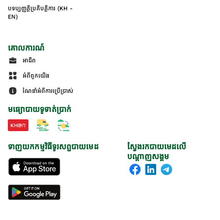
បទប្បញ្ញត្តិប្រតិបត្តិការ (KH -
EN)
គោលការណ៍
អាជីព
អំពីពួកយើង
ណែនាំអំពីការប្រើប្រាស់
មធ្យោបាយទូទាត់ប្រាក់
ទាញយកកម្មវិធីទូរសព្ទបាយមេដ
ស្វែងរកបាយមេដលើ
បណ្តាញសង្គម