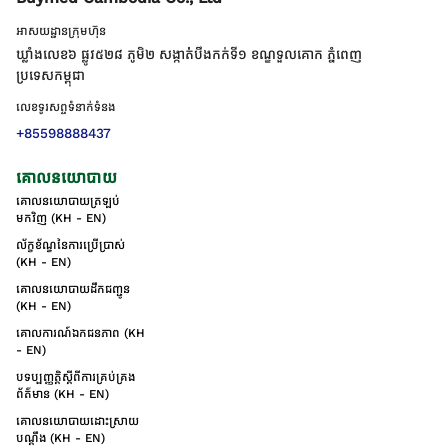
អាសយដ្ឋានក្រុមហ៊ុន
ឃ្លាំងលេខ៦ ផ្លូវ៥២៨ ភូមិ២ សង្កាត់់បឹងកក់ទី១ ខណ្ឌទួលគោក ភ្នំពេញ
ប្រទេសកម្ពុជា
លេខទូរសព្ទទំនាក់ទំនង
+85598888437
គោលនយោបាយ
គោលនយោបាយត្រឡប់
មកវិញ (KH - EN)
ល័ក្ខខ័ណ្ឌនៃការប្រើប្រាស់
(KH - EN)
គោលនយោបាយដឹកជញ្ជូន
(KH - EN)
គោលការណ៍ឯកជនភាព (KH
- EN)
បទប្បញ្ញត្តិស្តីពីការគ្រប់គ្រង
ព័ត៌មាន (KH - EN)
គោលនយោបាយដោះស្រាយ
បណ្ដឹង (KH - EN)