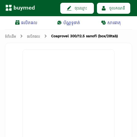
ចុះឈ្មោះ
ចូលគណនី
ផលិតផល
ប័ណ្ណទូទាត់
សារធាតុ
Coaprovel 300/12.5 sanofi (box/28tab)
ទំព័រដើម
ផលិតផល