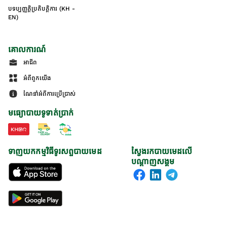
បទប្បញ្ញត្តិប្រតិបត្តិការ (KH -
EN)
គោលការណ៍
អាជីព
អំពីពួកយើង
ណែនាំអំពីការប្រើប្រាស់
មធ្យោបាយទូទាត់ប្រាក់
ទាញយកកម្មវិធីទូរសព្ទបាយមេដ
ស្វែងរកបាយមេដលើ
បណ្តាញសង្គម