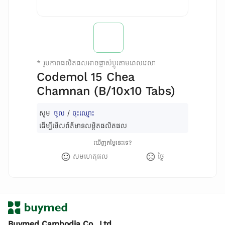
*
រូបភាពផលិតផលអាចផ្លាស់ប្តូរតាមពេលវេលា
Codemol 15 Chea
Chamnan (B/10x10 Tabs)
សូម
ចូល
/
ចុះឈ្មោះ
ដើម្បីមើលព័ត៌មានលម្អិតផលិតផល
ឃើញតម្លៃនេះទេ?
សមហេតុផល
ថ្លៃ
Buymed Cambodia Co., Ltd