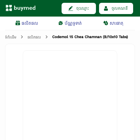
ចុះឈ្មោះ
ចូលគណនី
ផលិតផល
ប័ណ្ណទូទាត់
សារធាតុ
Codemol 15 Chea Chamnan (B/10x10 Tabs)
ទំព័រដើម
ផលិតផល