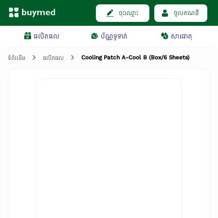
ចុះឈ្មោះ
ចូលគណនី
ផលិតផល
ប័ណ្ណទូទាត់
សារធាតុ
Cooling Patch A-Cool B (Box/6 Sheets)
ទំព័រដើម
ផលិតផល