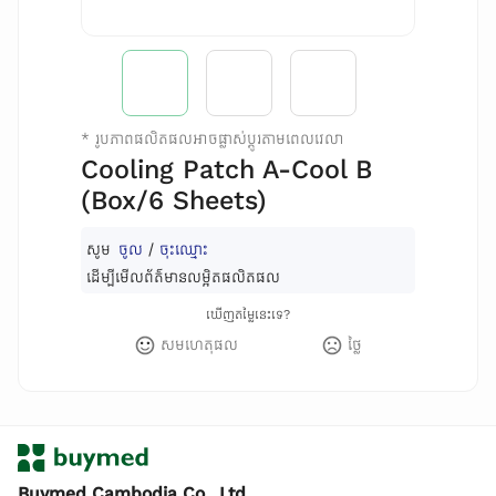
*
រូបភាពផលិតផលអាចផ្លាស់ប្តូរតាមពេលវេលា
Cooling Patch A-Cool B
(Box/6 Sheets)
សូម
ចូល
/
ចុះឈ្មោះ
ដើម្បីមើលព័ត៌មានលម្អិតផលិតផល
ឃើញតម្លៃនេះទេ?
សមហេតុផល
ថ្លៃ
Buymed Cambodia Co., Ltd