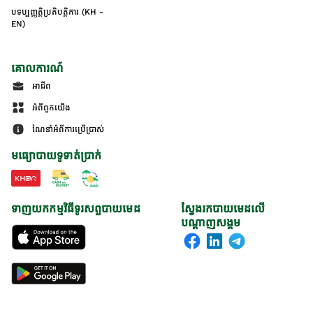
បទប្បញ្ញត្តិប្រតិបត្តិការ (KH -
EN)
គោលការណ៍
អាជីព
អំពីពួកយើង
ណែនាំអំពីការប្រើប្រាស់
មធ្យោបាយទូទាត់ប្រាក់
ទាញយកកម្មវិធីទូរសព្ទបាយមេដ
ស្វែងរកបាយមេដលើ
បណ្តាញសង្គម