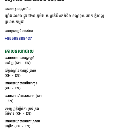
អាសយដ្ឋានក្រុមហ៊ុន
ឃ្លាំងលេខ៦ ផ្លូវ៥២៨ ភូមិ២ សង្កាត់់បឹងកក់ទី១ ខណ្ឌទួលគោក ភ្នំពេញ
ប្រទេសកម្ពុជា
លេខទូរសព្ទទំនាក់ទំនង
+85598888437
គោលនយោបាយ
គោលនយោបាយត្រឡប់
មកវិញ (KH - EN)
ល័ក្ខខ័ណ្ឌនៃការប្រើប្រាស់
(KH - EN)
គោលនយោបាយដឹកជញ្ជូន
(KH - EN)
គោលការណ៍ឯកជនភាព (KH
- EN)
បទប្បញ្ញត្តិស្តីពីការគ្រប់គ្រង
ព័ត៌មាន (KH - EN)
គោលនយោបាយដោះស្រាយ
បណ្ដឹង (KH - EN)