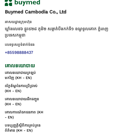
Buymed Cambodia Co., Ltd
អាសយដ្ឋានក្រុមហ៊ុន
ឃ្លាំងលេខ៦ ផ្លូវ៥២៨ ភូមិ២ សង្កាត់់បឹងកក់ទី១ ខណ្ឌទួលគោក ភ្នំពេញ
ប្រទេសកម្ពុជា
លេខទូរសព្ទទំនាក់ទំនង
+85598888437
គោលនយោបាយ
គោលនយោបាយត្រឡប់
មកវិញ (KH - EN)
ល័ក្ខខ័ណ្ឌនៃការប្រើប្រាស់
(KH - EN)
គោលនយោបាយដឹកជញ្ជូន
(KH - EN)
គោលការណ៍ឯកជនភាព (KH
- EN)
បទប្បញ្ញត្តិស្តីពីការគ្រប់គ្រង
ព័ត៌មាន (KH - EN)