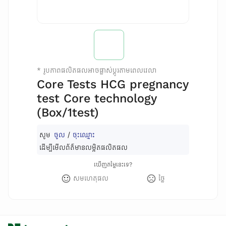
*
រូបភាពផលិតផលអាចផ្លាស់ប្តូរតាមពេលវេលា
Core Tests HCG pregnancy
test Core technology
(Box/1test)
សូម
ចូល
/
ចុះឈ្មោះ
ដើម្បីមើលព័ត៌មានលម្អិតផលិតផល
ឃើញតម្លៃនេះទេ?
សមហេតុផល
ថ្លៃ