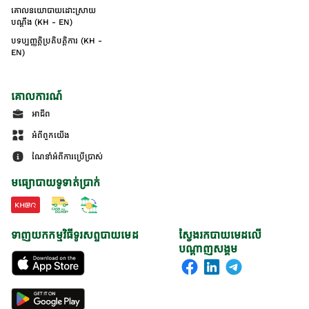
គោលនយោបាយដោះស្រាយ
បណ្ដឹង (KH - EN)
បទប្បញ្ញត្តិប្រតិបត្តិការ (KH -
EN)
គោលការណ៍
អាជីព
អំពីពួកយើង
ណែនាំអំពីការប្រើប្រាស់
មធ្យោបាយទូទាត់ប្រាក់
ទាញយកកម្មវិធីទូរសព្ទបាយមេដ
ស្វែងរកបាយមេដលើ
បណ្តាញសង្គម