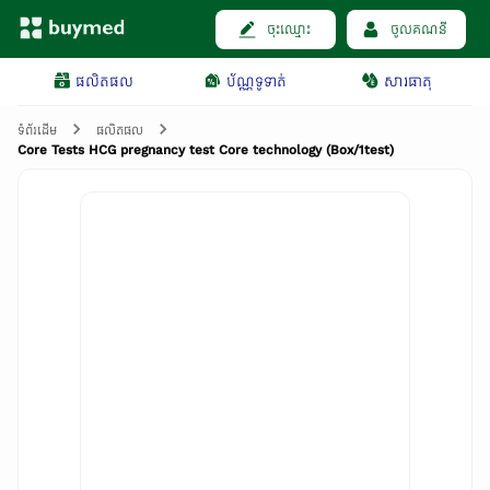
ចុះឈ្មោះ
ចូលគណនី
ផលិតផល
ប័ណ្ណទូទាត់
សារធាតុ
ទំព័រដើម
ផលិតផល
Core Tests HCG pregnancy test Core technology (Box/1test)