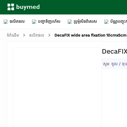
ផលិតផល
បញ្ជាទិញរហ័ស
ប្រូម៉ូសិនពិសេស
ប័ណ្ណបញ្ចុះត
DecaFIX wide area fixation 10cmx5cm 
ទំព័រដើម
ផលិតផល
DecaFIX
សូម
ចូល
/
ចុះ