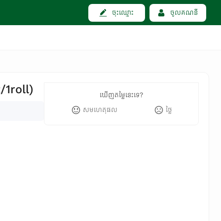
ចុះឈ្មោះ
ចូលគណនី
1roll)
ឃើញតម្លៃនេះទេ?
សមហេតុផល
ថ្លៃ