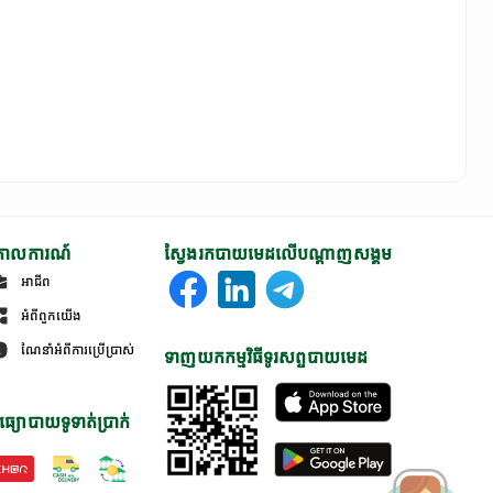
ោលការណ៍
ស្វែងរកបាយមេដលើបណ្តាញសង្គម
អាជីព
អំពីពួកយើង
ណែនាំអំពីការប្រើប្រាស់
ទាញយកកម្មវិធីទូរសព្ទបាយមេដ
ធ្យោបាយទូទាត់ប្រាក់