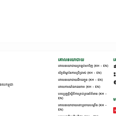
គោលនយោបាយ
គ
គោលនយោបាយត្រឡប់មកវិញ (KH - EN)
ល័ក្ខខ័ណ្ឌនៃការប្រើប្រាស់ (KH - EN)
គោលនយោបាយដឹកជញ្ជូន (KH - EN)
ទេសកម្ពុជា
គោលការណ៍ឯកជនភាព (KH - EN)
បទប្បញ្ញត្តិស្តីពីការគ្រប់គ្រងព័ត៌មាន (KH -
EN)
ម
គោលនយោបាយដោះស្រាយបណ្ដឹង (KH -
EN)