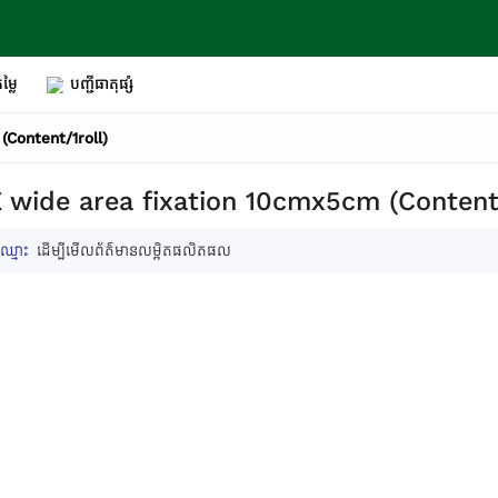
ម្លៃ
បញ្ជីធាតុផ្សំ
(Content/1roll)
 wide area fixation 10cmx5cm (Content/
ឈ្មោះ
ដើម្បីមើលព័ត៌មានលម្អិតផលិតផល