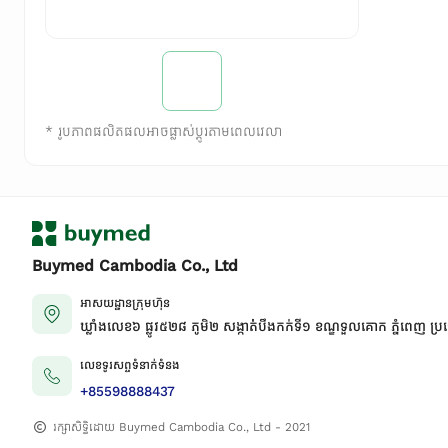
*
រូបភាពផលិតផលអាចផ្លាស់ប្តូរតាមពេលវេលា
Buymed Cambodia Co., Ltd
អាសយដ្ឋានក្រុមហ៊ុន
ឃ្លាំងលេខ៦ ផ្លូវ៥២៨ ភូមិ២ សង្កាត់់បឹងកក់ទី១ ខណ្ឌទួលគោក ភ្នំពេញ ប្រ
លេខទូរសព្ទទំនាក់ទំនង
+85598888437
រក្សាសិទ្ធិដោយ Buymed Cambodia Co., Ltd - 2021