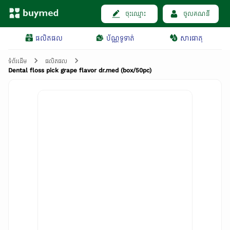
ចុះឈ្មោះ
ចូលគណនី
ផលិតផល
ប័ណ្ណទូទាត់
សារធាតុ
ទំព័រដើម
ផលិតផល
Dental floss pick grape flavor dr.med (box/50pc)