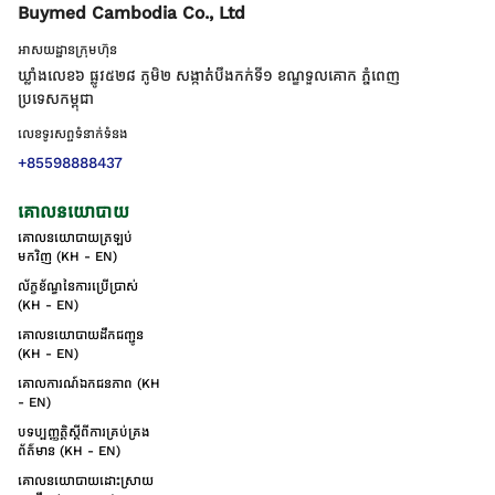
Buymed Cambodia Co., Ltd
អាសយដ្ឋានក្រុមហ៊ុន
ឃ្លាំងលេខ៦ ផ្លូវ៥២៨ ភូមិ២ សង្កាត់់បឹងកក់ទី១ ខណ្ឌទួលគោក ភ្នំពេញ
ប្រទេសកម្ពុជា
លេខទូរសព្ទទំនាក់ទំនង
+85598888437
គោលនយោបាយ
គោលនយោបាយត្រឡប់
មកវិញ (KH - EN)
ល័ក្ខខ័ណ្ឌនៃការប្រើប្រាស់
(KH - EN)
គោលនយោបាយដឹកជញ្ជូន
(KH - EN)
គោលការណ៍ឯកជនភាព (KH
- EN)
បទប្បញ្ញត្តិស្តីពីការគ្រប់គ្រង
ព័ត៌មាន (KH - EN)
គោលនយោបាយដោះស្រាយ