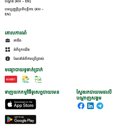
បណ្ដឹង (KH - EN)
បទប្បញ្ញត្តិប្រតិបត្តិការ (KH -
EN)
គោលការណ៍
អាជីព
អំពីពួកយើង
ណែនាំអំពីការប្រើប្រាស់
មធ្យោបាយទូទាត់ប្រាក់
ទាញយកកម្មវិធីទូរសព្ទបាយមេដ
ស្វែងរកបាយមេដលើ
បណ្តាញសង្គម