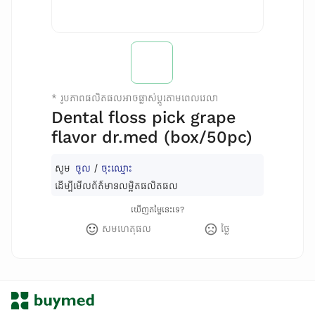
*
រូបភាពផលិតផលអាចផ្លាស់ប្តូរតាមពេលវេលា
Dental floss pick grape
flavor dr.med (box/50pc)
សូម
ចូល
/
ចុះឈ្មោះ
ដើម្បីមើលព័ត៌មានលម្អិតផលិតផល
ឃើញតម្លៃនេះទេ?
សមហេតុផល
ថ្លៃ