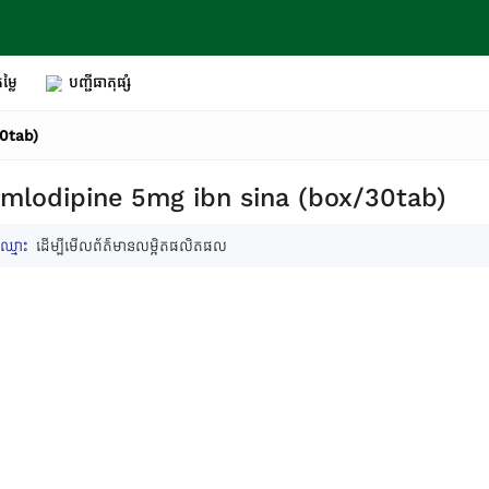
ម្លៃ
បញ្ជីធាតុផ្សំ
30tab)
amlodipine 5mg ibn sina (box/30tab)
ឈ្មោះ
ដើម្បីមើលព័ត៌មានលម្អិតផលិតផល