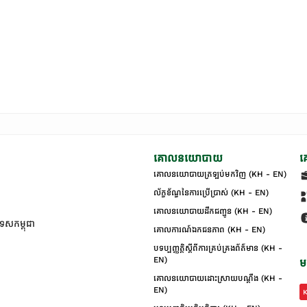
គោលនយោបាយ
គ
គោលនយោបាយត្រឡប់មកវិញ (KH - EN)
ល័ក្ខខ័ណ្ឌនៃការប្រើប្រាស់ (KH - EN)
គោលនយោបាយដឹកជញ្ជូន (KH - EN)
ទេសកម្ពុជា
គោលការណ៍ឯកជនភាព (KH - EN)
បទប្បញ្ញត្តិស្តីពីការគ្រប់គ្រងព័ត៌មាន (KH -
EN)
ម
គោលនយោបាយដោះស្រាយបណ្ដឹង (KH -
EN)