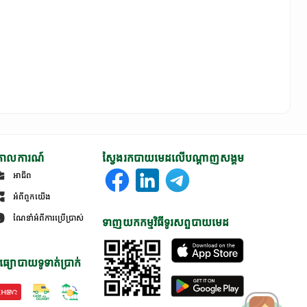
ោលការណ៍
ស្វែងរកបាយមេដលើបណ្តាញសង្គម
អាជីព
អំពីពួកយើង
ណែនាំអំពីការប្រើប្រាស់
ទាញយកកម្មវិធីទូរសព្ទបាយមេដ
ធ្យោបាយទូទាត់ប្រាក់