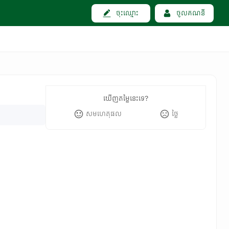
ចុះឈ្មោះ
ចូលគណនី
ឃើញតម្លៃនេះទេ?
សមហេតុផល
ថ្លៃ