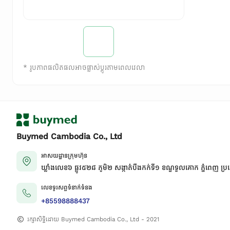
*
រូបភាពផលិតផលអាចផ្លាស់ប្តូរតាមពេលវេលា
Buymed Cambodia Co., Ltd
អាសយដ្ឋានក្រុមហ៊ុន
ឃ្លាំងលេខ៦ ផ្លូវ៥២៨ ភូមិ២ សង្កាត់់បឹងកក់ទី១ ខណ្ឌទួលគោក ភ្នំពេញ ប្រ
លេខទូរសព្ទទំនាក់ទំនង
+85598888437
រក្សាសិទ្ធិដោយ Buymed Cambodia Co., Ltd - 2021