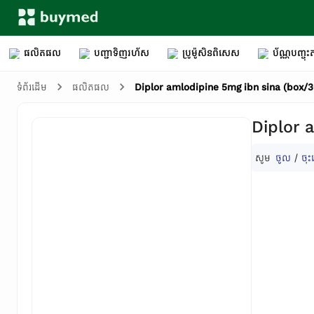
ផលិតផល
បញ្ជាទិញរហ័ស
ប្រូម៉ូសិនពិសេស
ប័ណ្ណបញ្ចុះត
Diplor amlodipine 5mg ibn sina (box/
ទំព័រដើម
ផលិតផល
Diplor 
សូម
ចូល
/
ចុះ