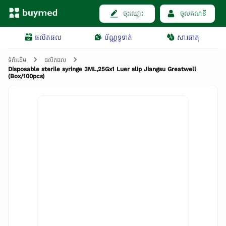
ចុះឈ្មោះ
ចូលគណនី
ផលិតផល
ប័ណ្ណទូទាត់
សារធាតុ
ទំព័រដើម
ផលិតផល
Disposable sterile syringe 3ML,25Gx1 Luer slip Jiangsu Greatwell
(Box/100pcs)