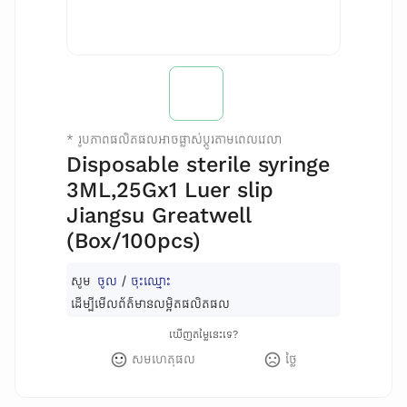
*
រូបភាពផលិតផលអាចផ្លាស់ប្តូរតាមពេលវេលា
Disposable sterile syringe
3ML,25Gx1 Luer slip
Jiangsu Greatwell
(Box/100pcs)
សូម
ចូល
/
ចុះឈ្មោះ
ដើម្បីមើលព័ត៌មានលម្អិតផលិតផល
ឃើញតម្លៃនេះទេ?
សមហេតុផល
ថ្លៃ