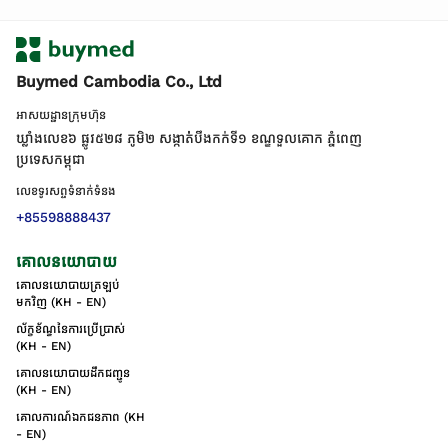
Buymed Cambodia Co., Ltd
អាសយដ្ឋានក្រុមហ៊ុន
ឃ្លាំងលេខ៦ ផ្លូវ៥២៨ ភូមិ២ សង្កាត់់បឹងកក់ទី១ ខណ្ឌទួលគោក ភ្នំពេញ
ប្រទេសកម្ពុជា
លេខទូរសព្ទទំនាក់ទំនង
+85598888437
គោលនយោបាយ
គោលនយោបាយត្រឡប់
មកវិញ (KH - EN)
ល័ក្ខខ័ណ្ឌនៃការប្រើប្រាស់
(KH - EN)
គោលនយោបាយដឹកជញ្ជូន
(KH - EN)
គោលការណ៍ឯកជនភាព (KH
- EN)