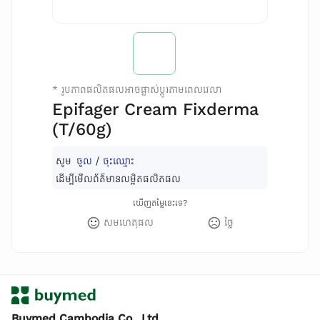
*
រូបភាពផលិតផលអាចផ្លាស់ប្តូរតាមពេលវេលា
Epifager Cream Fixderma
(T/60g)
សូម
ចូល
/
ចុះឈ្មោះ
ដើម្បីមើលព័ត៌មានលម្អិតផលិតផល
ឃើញតម្លៃនេះទេ?
សមហេតុផល
ថ្លៃ
Buymed Cambodia Co., Ltd