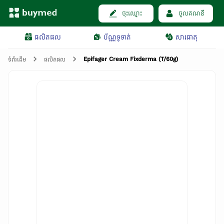
ចុះឈ្មោះ
ចូលគណនី
ផលិតផល
ប័ណ្ណទូទាត់
សារធាតុ
Epifager Cream Fixderma (T/60g)
ទំព័រដើម
ផលិតផល