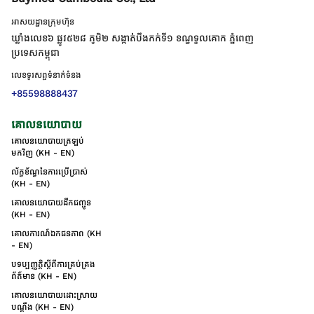
អាសយដ្ឋានក្រុមហ៊ុន
ឃ្លាំងលេខ៦ ផ្លូវ៥២៨ ភូមិ២ សង្កាត់់បឹងកក់ទី១ ខណ្ឌទួលគោក ភ្នំពេញ
ប្រទេសកម្ពុជា
លេខទូរសព្ទទំនាក់ទំនង
+85598888437
គោលនយោបាយ
គោលនយោបាយត្រឡប់
មកវិញ (KH - EN)
ល័ក្ខខ័ណ្ឌនៃការប្រើប្រាស់
(KH - EN)
គោលនយោបាយដឹកជញ្ជូន
(KH - EN)
គោលការណ៍ឯកជនភាព (KH
- EN)
បទប្បញ្ញត្តិស្តីពីការគ្រប់គ្រង
ព័ត៌មាន (KH - EN)
គោលនយោបាយដោះស្រាយ
បណ្ដឹង (KH - EN)