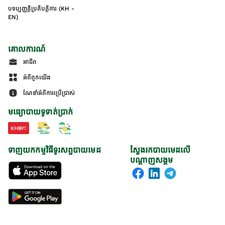
បទប្បញ្ញត្តិប្រតិបត្តិការ (KH -
EN)
គោលការណ៍
អាជីព
អំពីពួកយើង
ណែនាំអំពីការប្រើប្រាស់
មធ្យោបាយទូទាត់ប្រាក់
ទាញយកកម្មវិធីទូរសព្ទបាយមេដ
ស្វែងរកបាយមេដលើ
បណ្តាញសង្គម