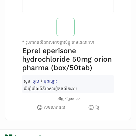
*
រូបភាពផលិតផលអាចផ្លាស់ប្តូរតាមពេលវេលា
Eprel eperisone
hydrochloride 50mg orion
pharma (box/50tab)
សូម
ចូល
/
ចុះឈ្មោះ
ដើម្បីមើលព័ត៌មានលម្អិតផលិតផល
ឃើញតម្លៃនេះទេ?
សមហេតុផល
ថ្លៃ