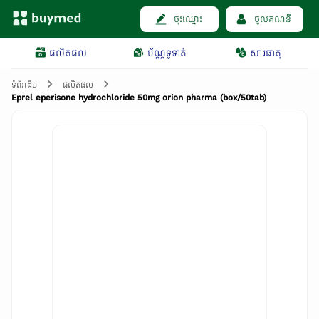
ចុះឈ្មោះ
ចូលគណនី
ផលិតផល
ប័ណ្ណទូទាត់
សារធាតុ
ទំព័រដើម
ផលិតផល
Eprel eperisone hydrochloride 50mg orion pharma (box/50tab)