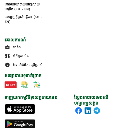
គោលនយោបាយដោះស្រាយ
បណ្ដឹង (KH - EN)
បទប្បញ្ញត្តិប្រតិបត្តិការ (KH -
EN)
គោលការណ៍
អាជីព
អំពីពួកយើង
ណែនាំអំពីការប្រើប្រាស់
មធ្យោបាយទូទាត់ប្រាក់
ទាញយកកម្មវិធីទូរសព្ទបាយមេដ
ស្វែងរកបាយមេដលើ
បណ្តាញសង្គម