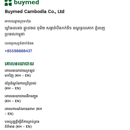
Buymed Cambodia Co., Ltd
អាសយដ្ឋានក្រុមហ៊ុន
ឃ្លាំងលេខ៦ ផ្លូវ៥២៨ ភូមិ២ សង្កាត់់បឹងកក់ទី១ ខណ្ឌទួលគោក ភ្នំពេញ
ប្រទេសកម្ពុជា
លេខទូរសព្ទទំនាក់ទំនង
+85598888437
គោលនយោបាយ
គោលនយោបាយត្រឡប់
មកវិញ (KH - EN)
ល័ក្ខខ័ណ្ឌនៃការប្រើប្រាស់
(KH - EN)
គោលនយោបាយដឹកជញ្ជូន
(KH - EN)
គោលការណ៍ឯកជនភាព (KH
- EN)
បទប្បញ្ញត្តិស្តីពីការគ្រប់គ្រង
ព័ត៌មាន (KH - EN)