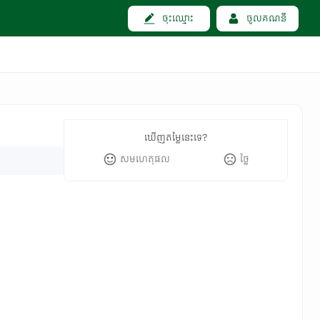
ចុះឈ្មោះ
ចូលគណនី
ឃើញតម្លៃនេះទេ?
សមហេតុផល
ថ្លៃ