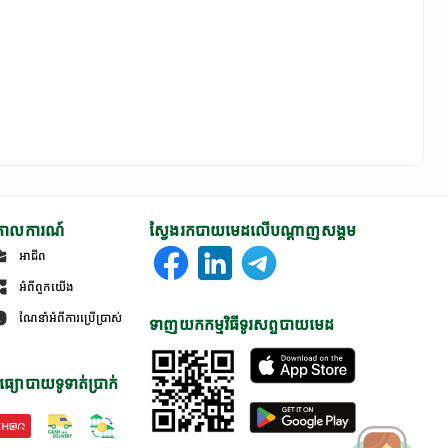
ោលការណ៍
ស្វែងរកបាយមេដលើបណ្តាញសង្គម
អាជីព
អំពីពួកយើង
ណែនាំអំពីការប្រើប្រាស់
ទាញយកកម្មវិធីទូរសព្ទបាយមេដ
ធ្យោបាយទូទាត់ប្រាក់