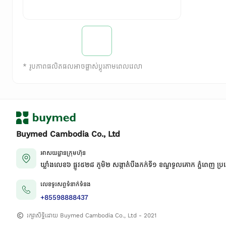
*
រូបភាពផលិតផលអាចផ្លាស់ប្តូរតាមពេលវេលា
Buymed Cambodia Co., Ltd
អាសយដ្ឋានក្រុមហ៊ុន
ឃ្លាំងលេខ៦ ផ្លូវ៥២៨ ភូមិ២ សង្កាត់់បឹងកក់ទី១ ខណ្ឌទួលគោក ភ្នំពេញ ប្រ
លេខទូរសព្ទទំនាក់ទំនង
+85598888437
រក្សាសិទ្ធិដោយ Buymed Cambodia Co., Ltd - 2021