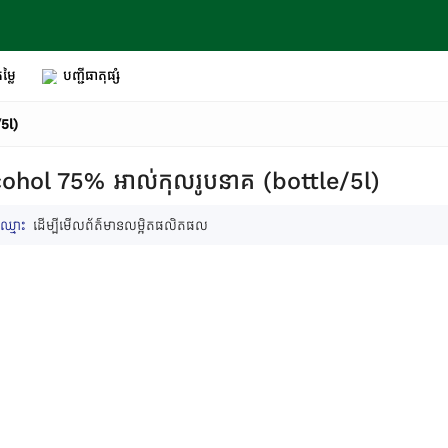
ម្លៃ
បញ្ជីធាតុផ្សំ
5l)
ohol 75% អាល់កុលរូបនាគ (bottle/5l)
ឈ្មោះ
ដើម្បីមើលព័ត៌មានលម្អិតផលិតផល