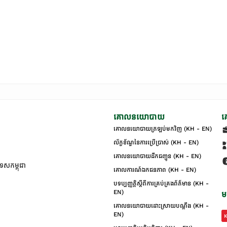
គោលនយោបាយ
គ
គោលនយោបាយត្រឡប់មកវិញ (KH - EN)
ល័ក្ខខ័ណ្ឌនៃការប្រើប្រាស់ (KH - EN)
គោលនយោបាយដឹកជញ្ជូន (KH - EN)
ទេសកម្ពុជា
គោលការណ៍ឯកជនភាព (KH - EN)
បទប្បញ្ញត្តិស្តីពីការគ្រប់គ្រងព័ត៌មាន (KH -
EN)
ម
គោលនយោបាយដោះស្រាយបណ្ដឹង (KH -
EN)