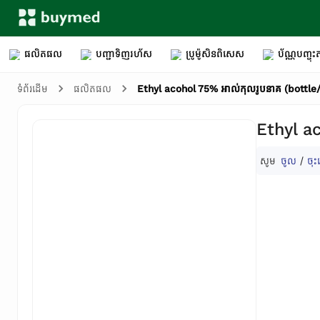
ផលិតផល
បញ្ជាទិញរហ័ស
ប្រូម៉ូសិនពិសេស
ប័ណ្ណបញ្ចុះត
Ethyl acohol 75% អាល់កុលរូបនាគ (bottle/
ទំព័រដើម
ផលិតផល
Ethyl ac
សូម
ចូល
/
ចុះ