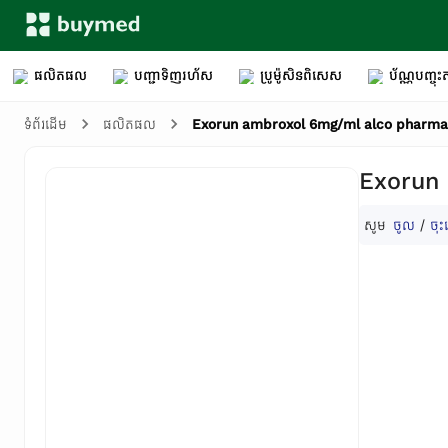
ផលិតផល
បញ្ជាទិញរហ័ស
ប្រូម៉ូសិនពិសេស
ប័ណ្ណបញ្ចុះត
Exorun ambroxol 6mg/ml alco pharma 
ទំព័រដើម
ផលិតផល
Exorun 
សូម
ចូល
/
ចុះ