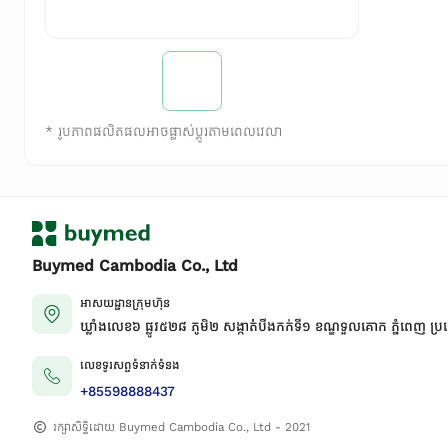
*
រូបភាពផលិតផលអាចផ្លាស់ប្តូរតាមពេលវេលា
Buymed Cambodia Co., Ltd
អាសយដ្ឋានក្រុមហ៊ុន
ឃ្លាំងលេខ៦ ផ្លូវ៥២៨ ភូមិ២ សង្កាត់់បឹងកក់ទី១ ខណ្ឌទួលគោក ភ្នំពេញ ប្រ
លេខទូរសព្ទទំនាក់ទំនង
+85598888437
រក្សាសិទ្ធិដោយ Buymed Cambodia Co., Ltd - 2021