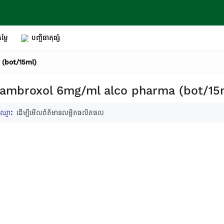
ម្លៃ
បញ្ជីធាតុផ្សំ
(bot/15ml)
ambroxol 6mg/ml alco pharma (bot/15
ឈ្មោះ
ដើម្បីមើលព័ត៌មានលម្អិតផលិតផល