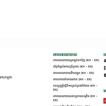
គោលនយោបាយ
គ
គោលនយោបាយត្រឡប់មកវិញ (KH - EN)
ល័ក្ខខ័ណ្ឌនៃការប្រើប្រាស់ (KH - EN)
គោលនយោបាយដឹកជញ្ជូន (KH - EN)
ទេសកម្ពុជា
គោលការណ៍ឯកជនភាព (KH - EN)
បទប្បញ្ញត្តិស្តីពីការគ្រប់គ្រងព័ត៌មាន (KH -
EN)
ម
គោលនយោបាយដោះស្រាយបណ្ដឹង (KH -
EN)