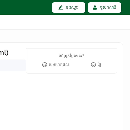
ចុះឈ្មោះ
ចូលគណនី
ml)
ឃើញតម្លៃនេះទេ?
សមហេតុផល
ថ្លៃ