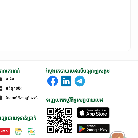
ោលការណ៍
ស្វែងរកបាយមេដលើបណ្តាញសង្គម
អាជីព
អំពីពួកយើង
ណែនាំអំពីការប្រើប្រាស់
ទាញយកកម្មវិធីទូរសព្ទបាយមេដ
ធ្យោបាយទូទាត់ប្រាក់