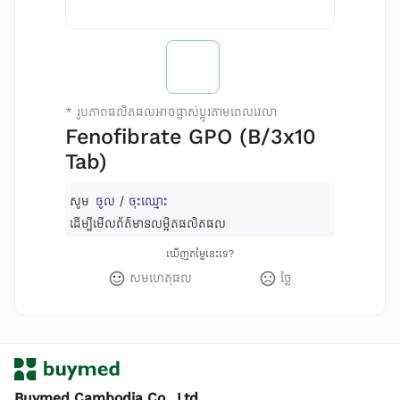
*
រូបភាពផលិតផលអាចផ្លាស់ប្តូរតាមពេលវេលា
Fenofibrate GPO (B/3x10
Tab)
សូម
ចូល
/
ចុះឈ្មោះ
ដើម្បីមើលព័ត៌មានលម្អិតផលិតផល
ឃើញតម្លៃនេះទេ?
សមហេតុផល
ថ្លៃ
Buymed Cambodia Co., Ltd