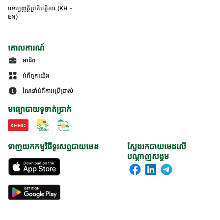
បទប្បញ្ញត្តិប្រតិបត្តិការ (KH -
EN)
គោលការណ៍
អាជីព
អំពីពួកយើង
ណែនាំអំពីការប្រើប្រាស់
មធ្យោបាយទូទាត់ប្រាក់
ទាញយកកម្មវិធីទូរសព្ទបាយមេដ
ស្វែងរកបាយមេដលើ
បណ្តាញសង្គម