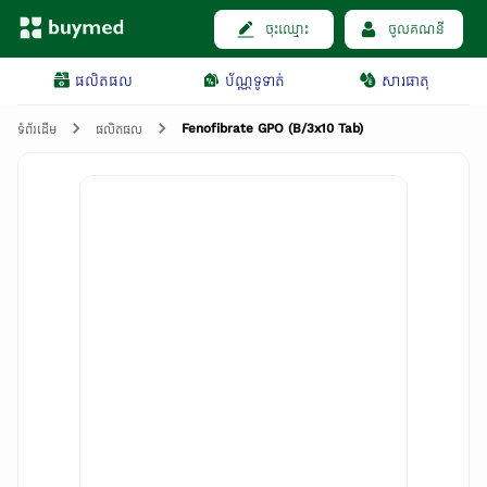
ចុះឈ្មោះ
ចូលគណនី
ផលិតផល
ប័ណ្ណទូទាត់
សារធាតុ
Fenofibrate GPO (B/3x10 Tab)
ទំព័រដើម
ផលិតផល