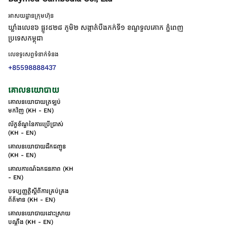
អាសយដ្ឋានក្រុមហ៊ុន
ឃ្លាំងលេខ៦ ផ្លូវ៥២៨ ភូមិ២ សង្កាត់់បឹងកក់ទី១ ខណ្ឌទួលគោក ភ្នំពេញ
ប្រទេសកម្ពុជា
លេខទូរសព្ទទំនាក់ទំនង
+85598888437
គោលនយោបាយ
គោលនយោបាយត្រឡប់
មកវិញ (KH - EN)
ល័ក្ខខ័ណ្ឌនៃការប្រើប្រាស់
(KH - EN)
គោលនយោបាយដឹកជញ្ជូន
(KH - EN)
គោលការណ៍ឯកជនភាព (KH
- EN)
បទប្បញ្ញត្តិស្តីពីការគ្រប់គ្រង
ព័ត៌មាន (KH - EN)
គោលនយោបាយដោះស្រាយ
បណ្ដឹង (KH - EN)