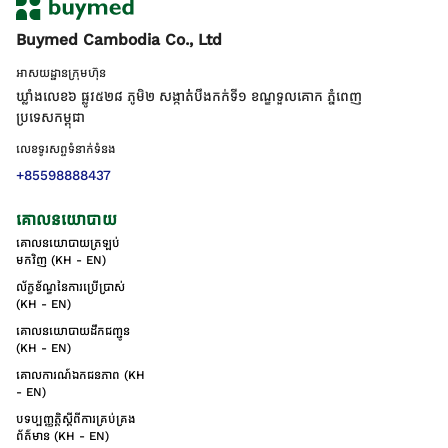
Buymed Cambodia Co., Ltd
អាសយដ្ឋានក្រុមហ៊ុន
ឃ្លាំងលេខ៦ ផ្លូវ៥២៨ ភូមិ២ សង្កាត់់បឹងកក់ទី១ ខណ្ឌទួលគោក ភ្នំពេញ
ប្រទេសកម្ពុជា
លេខទូរសព្ទទំនាក់ទំនង
+85598888437
គោលនយោបាយ
គោលនយោបាយត្រឡប់
មកវិញ (KH - EN)
ល័ក្ខខ័ណ្ឌនៃការប្រើប្រាស់
(KH - EN)
គោលនយោបាយដឹកជញ្ជូន
(KH - EN)
គោលការណ៍ឯកជនភាព (KH
- EN)
បទប្បញ្ញត្តិស្តីពីការគ្រប់គ្រង
ព័ត៌មាន (KH - EN)