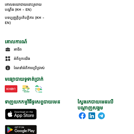
គោលនយោបាយដោះស្រាយ
បណ្ដឹង (KH - EN)
បទប្បញ្ញត្តិប្រតិបត្តិការ (KH -
EN)
គោលការណ៍
អាជីព
អំពីពួកយើង
ណែនាំអំពីការប្រើប្រាស់
មធ្យោបាយទូទាត់ប្រាក់
ទាញយកកម្មវិធីទូរសព្ទបាយមេដ
ស្វែងរកបាយមេដលើ
បណ្តាញសង្គម