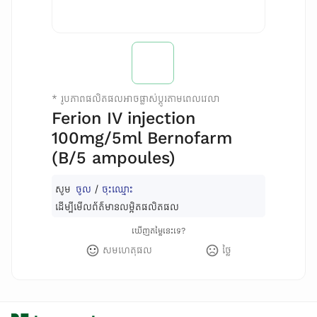
*
រូបភាពផលិតផលអាចផ្លាស់ប្តូរតាមពេលវេលា
Ferion IV injection
100mg/5ml Bernofarm
(B/5 ampoules)
សូម
ចូល
/
ចុះឈ្មោះ
ដើម្បីមើលព័ត៌មានលម្អិតផលិតផល
ឃើញតម្លៃនេះទេ?
សមហេតុផល
ថ្លៃ