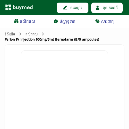
ចុះឈ្មោះ
ចូលគណនី
ផលិតផល
ប័ណ្ណទូទាត់
សារធាតុ
ទំព័រដើម
ផលិតផល
Ferion IV injection 100mg/5ml Bernofarm (B/5 ampoules)