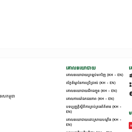
គោលនយោបាយ
គ
គោលនយោបាយត្រឡប់មកវិញ (KH - EN)
ល័ក្ខខ័ណ្ឌនៃការប្រើប្រាស់ (KH - EN)
គោលនយោបាយដឹកជញ្ជូន (KH - EN)
ទេសកម្ពុជា
គោលការណ៍ឯកជនភាព (KH - EN)
បទប្បញ្ញត្តិស្តីពីការគ្រប់គ្រងព័ត៌មាន (KH -
EN)
ម
គោលនយោបាយដោះស្រាយបណ្ដឹង (KH -
EN)