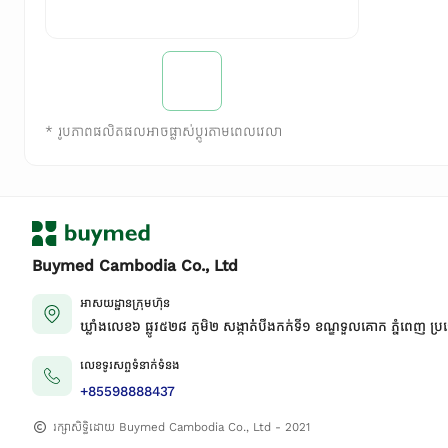
*
រូបភាពផលិតផលអាចផ្លាស់ប្តូរតាមពេលវេលា
Buymed Cambodia Co., Ltd
អាសយដ្ឋានក្រុមហ៊ុន
ឃ្លាំងលេខ៦ ផ្លូវ៥២៨ ភូមិ២ សង្កាត់់បឹងកក់ទី១ ខណ្ឌទួលគោក ភ្នំពេញ ប្រ
លេខទូរសព្ទទំនាក់ទំនង
+85598888437
រក្សាសិទ្ធិដោយ Buymed Cambodia Co., Ltd - 2021