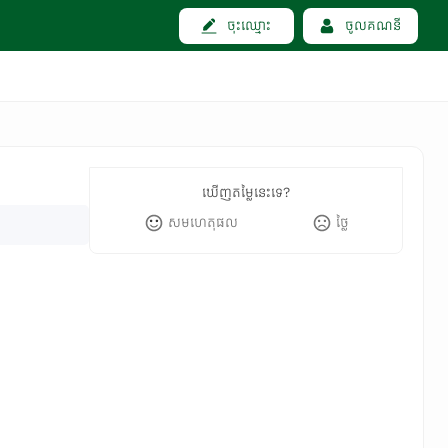
ចុះឈ្មោះ
ចូលគណនី
ឃើញតម្លៃនេះទេ?
សមហេតុផល
ថ្លៃ