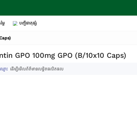
ម្លៃ
បញ្ជីធាតុផ្សំ
Caps)
ntin GPO 100mg GPO (B/10x10 Caps)
ឈ្មោះ
ដើម្បីមើលព័ត៌មានលម្អិតផលិតផល