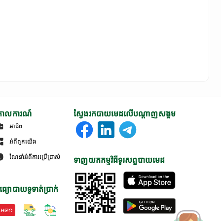
ោលការណ៍
ស្វែងរកបាយមេដលើបណ្តាញសង្គម
អាជីព
អំពីពួកយើង
ណែនាំអំពីការប្រើប្រាស់
ទាញយកកម្មវិធីទូរសព្ទបាយមេដ
ធ្យោបាយទូទាត់ប្រាក់