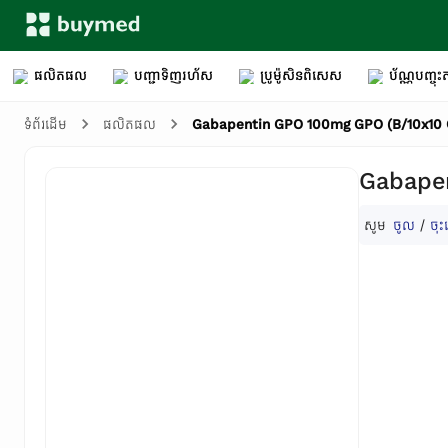
ផលិតផល
បញ្ជាទិញរហ័ស
ប្រូម៉ូសិនពិសេស
ប័ណ្ណបញ្ចុះត
Gabapentin GPO 100mg GPO (B/10x10 
ទំព័រដើម
ផលិតផល
Gabape
សូម
ចូល
/
ចុះ