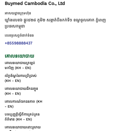
Buymed Cambodia Co., Ltd
អាសយដ្ឋានក្រុមហ៊ុន
ឃ្លាំងលេខ៦ ផ្លូវ៥២៨ ភូមិ២ សង្កាត់់បឹងកក់ទី១ ខណ្ឌទួលគោក ភ្នំពេញ
ប្រទេសកម្ពុជា
លេខទូរសព្ទទំនាក់ទំនង
+85598888437
គោលនយោបាយ
គោលនយោបាយត្រឡប់
មកវិញ (KH - EN)
ល័ក្ខខ័ណ្ឌនៃការប្រើប្រាស់
(KH - EN)
គោលនយោបាយដឹកជញ្ជូន
(KH - EN)
គោលការណ៍ឯកជនភាព (KH
- EN)
បទប្បញ្ញត្តិស្តីពីការគ្រប់គ្រង
ព័ត៌មាន (KH - EN)
គោលនយោបាយដោះស្រាយ