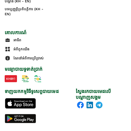
បណ្ដឹង (KH - EN)
បទប្បញ្ញត្តិប្រតិបត្តិការ (KH -
EN)
គោលការណ៍
អាជីព
អំពីពួកយើង
ណែនាំអំពីការប្រើប្រាស់
មធ្យោបាយទូទាត់ប្រាក់
ទាញយកកម្មវិធីទូរសព្ទបាយមេដ
ស្វែងរកបាយមេដលើ
បណ្តាញសង្គម