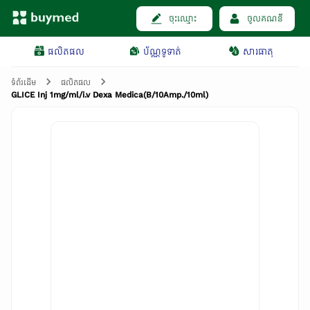
ចុះឈ្មោះ
ចូលគណនី
ផលិតផល
ប័ណ្ណទូទាត់
សារធាតុ
ទំព័រដើម
ផលិតផល
GLICE Inj 1mg/ml/i.v Dexa Medica(B/10Amp./10ml)