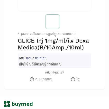
*
រូបភាពផលិតផលអាចផ្លាស់ប្តូរតាមពេលវេលា
GLICE Inj 1mg/ml/i.v Dexa
Medica(B/10Amp./10ml)
សូម
ចូល
/
ចុះឈ្មោះ
ដើម្បីមើលព័ត៌មានលម្អិតផលិតផល
ឃើញតម្លៃនេះទេ?
សមហេតុផល
ថ្លៃ