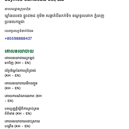
អាសយដ្ឋានក្រុមហ៊ុន
ឃ្លាំងលេខ៦ ផ្លូវ៥២៨ ភូមិ២ សង្កាត់់បឹងកក់ទី១ ខណ្ឌទួលគោក ភ្នំពេញ
ប្រទេសកម្ពុជា
លេខទូរសព្ទទំនាក់ទំនង
+85598888437
គោលនយោបាយ
គោលនយោបាយត្រឡប់
មកវិញ (KH - EN)
ល័ក្ខខ័ណ្ឌនៃការប្រើប្រាស់
(KH - EN)
គោលនយោបាយដឹកជញ្ជូន
(KH - EN)
គោលការណ៍ឯកជនភាព (KH
- EN)
បទប្បញ្ញត្តិស្តីពីការគ្រប់គ្រង
ព័ត៌មាន (KH - EN)
គោលនយោបាយដោះស្រាយ
បណ្ដឹង (KH - EN)