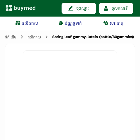
ចុះឈ្មោះ
ចូលគណនី
ផលិតផល
ប័ណ្ណទូទាត់
សារធាតុ
Spring leaf gummy-lutein (bottle/80gummies)
ទំព័រដើម
ផលិតផល