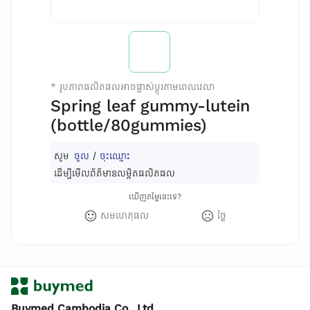
*
រូបភាពផលិតផលអាចផ្លាស់ប្តូរតាមពេលវេលា
Spring leaf gummy-lutein
(bottle/80gummies)
សូម
ចូល
/
ចុះឈ្មោះ
ដើម្បីមើលព័ត៌មានលម្អិតផលិតផល
ឃើញតម្លៃនេះទេ?
សមហេតុផល
ថ្លៃ
Buymed Cambodia Co., Ltd