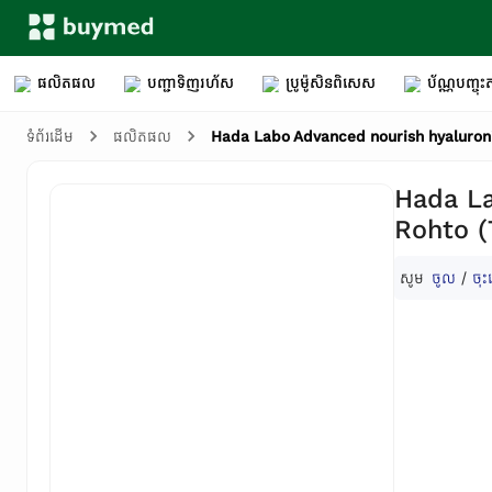
ផលិតផល
បញ្ជាទិញរហ័ស
ប្រូម៉ូសិនពិសេស
ប័ណ្ណបញ្ចុះត
Hada Labo Advanced nourish hyaluron
ទំព័រដើម
ផលិតផល
Hada La
Rohto 
សូម
ចូល
/
ចុះ