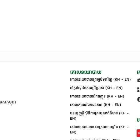
គោលនយោបាយ
គ
គោលនយោបាយត្រឡប់មកវិញ (KH - EN)
ល័ក្ខខ័ណ្ឌនៃការប្រើប្រាស់ (KH - EN)
គោលនយោបាយដឹកជញ្ជូន (KH - EN)
ទេសកម្ពុជា
គោលការណ៍ឯកជនភាព (KH - EN)
បទប្បញ្ញត្តិស្តីពីការគ្រប់គ្រងព័ត៌មាន (KH -
EN)
ម
គោលនយោបាយដោះស្រាយបណ្ដឹង (KH -
EN)