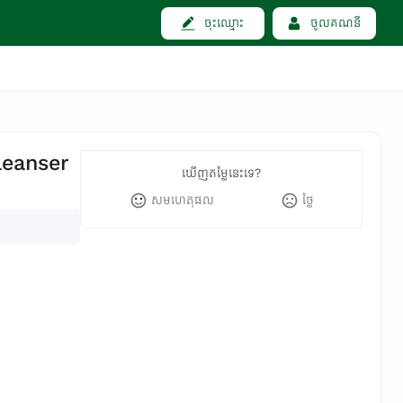
ចុះឈ្មោះ
ចូលគណនី
leanser
ឃើញតម្លៃនេះទេ?
សមហេតុផល
ថ្លៃ