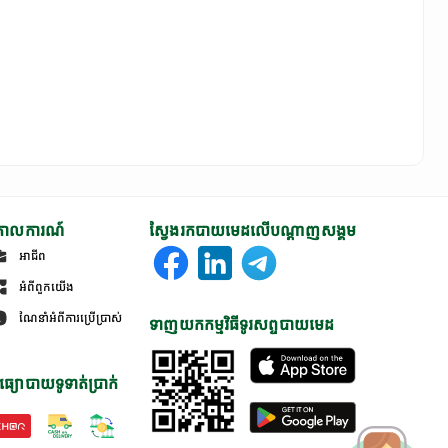
ោលការណ៍
ស្វែងរកបាយមេដលើបណ្តាញសង្គម
អាជីព
អំពីពួកយើង
ណែនាំអំពីការប្រើប្រាស់
ទាញយកកម្មវិធីទូរសព្ទបាយមេដ
ធ្យោបាយទូទាត់ប្រាក់