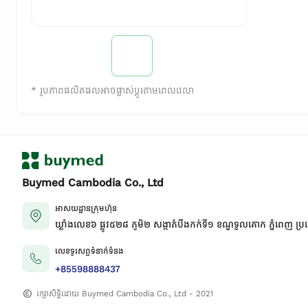
*
រូបភាពផលិតផលអាចផ្លាស់ប្តូរតាមពេលវេលា
Buymed Cambodia Co., Ltd
អាសយដ្ឋានក្រុមហ៊ុន
ឃ្លាំងលេខ៦ ផ្លូវ៥២៨ ភូមិ២ សង្កាត់់បឹងកក់ទី១ ខណ្ឌទួលគោក ភ្នំពេញ ប្រ
លេខទូរសព្ទទំនាក់ទំនង
+85598888437
រក្សាសិទ្ធិដោយ Buymed Cambodia Co., Ltd - 2021