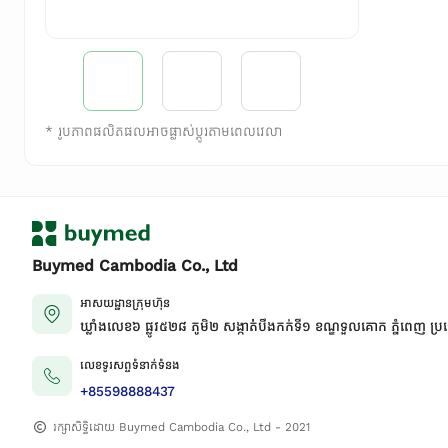
*
រូបភាពផលិតផលអាចផ្លាស់ប្តូរតាមពេលវេលា
Buymed Cambodia Co., Ltd
អាសយដ្ឋានក្រុមហ៊ុន
ឃ្លាំងលេខ៦ ផ្លូវ៥២៨ ភូមិ២ សង្កាត់់បឹងកក់ទី១ ខណ្ឌទួលគោក ភ្នំពេញ ប្រ
លេខទូរសព្ទទំនាក់ទំនង
+85598888437
រក្សាសិទ្ធិដោយ Buymed Cambodia Co., Ltd - 2021