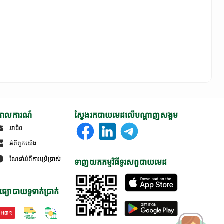
ោលការណ៍
ស្វែងរកបាយមេដលើបណ្តាញសង្គម
អាជីព
អំពីពួកយើង
ណែនាំអំពីការប្រើប្រាស់
ទាញយកកម្មវិធីទូរសព្ទបាយមេដ
ធ្យោបាយទូទាត់ប្រាក់