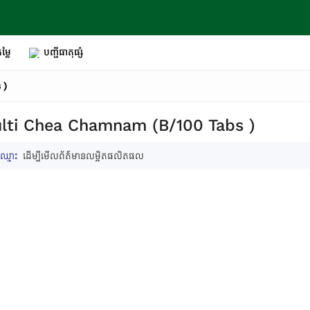
ម្លៃ
បញ្ជីធាតុផ្សំ
 )
ti Chea Chamnam (B/100 Tabs )
ឈ្មោះ
ដើម្បីមើលព័ត៌មានលម្អិតផលិតផល