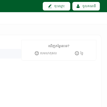
ចុះឈ្មោះ
ចូលគណនី
ឃើញតម្លៃនេះទេ?
សមហេតុផល
ថ្លៃ