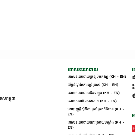
គោលនយោបាយ
គ
គោលនយោបាយត្រឡប់មកវិញ (KH - EN)
ល័ក្ខខ័ណ្ឌនៃការប្រើប្រាស់ (KH - EN)
គោលនយោបាយដឹកជញ្ជូន (KH - EN)
ទេសកម្ពុជា
គោលការណ៍ឯកជនភាព (KH - EN)
បទប្បញ្ញត្តិស្តីពីការគ្រប់គ្រងព័ត៌មាន (KH -
EN)
ម
គោលនយោបាយដោះស្រាយបណ្ដឹង (KH -
EN)