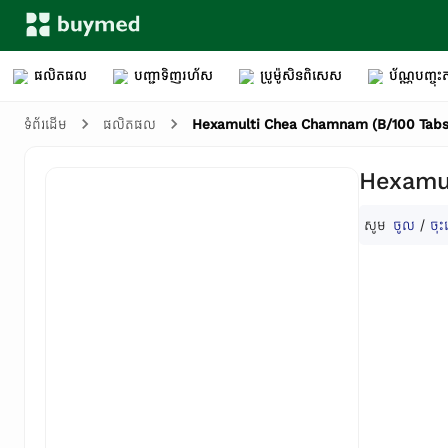
ផលិតផល
បញ្ជាទិញរហ័ស
ប្រូម៉ូសិនពិសេស
ប័ណ្ណបញ្ចុះត
Hexamulti Chea Chamnam (B/100 Tabs
ទំព័រដើម
ផលិតផល
Hexamul
សូម
ចូល
/
ចុះ