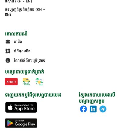
បណ្ដឹង (KH - EN)
បទប្បញ្ញត្តិប្រតិបត្តិការ (KH -
EN)
គោលការណ៍
អាជីព
អំពីពួកយើង
ណែនាំអំពីការប្រើប្រាស់
មធ្យោបាយទូទាត់ប្រាក់
ទាញយកកម្មវិធីទូរសព្ទបាយមេដ
ស្វែងរកបាយមេដលើ
បណ្តាញសង្គម