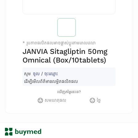
*
រូបភាពផលិតផលអាចផ្លាស់ប្តូរតាមពេលវេលា
JANVIA Sitagliptin 50mg
Omnical (Box/10tablets)
សូម
ចូល
/
ចុះឈ្មោះ
ដើម្បីមើលព័ត៌មានលម្អិតផលិតផល
ឃើញតម្លៃនេះទេ?
សមហេតុផល
ថ្លៃ