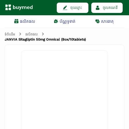
ចុះឈ្មោះ
ចូលគណនី
ផលិតផល
ប័ណ្ណទូទាត់
សារធាតុ
ទំព័រដើម
ផលិតផល
JANVIA Sitagliptin 50mg Omnical (Box/10tablets)