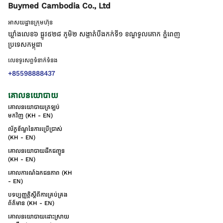
Buymed Cambodia Co., Ltd
អាសយដ្ឋានក្រុមហ៊ុន
ឃ្លាំងលេខ៦ ផ្លូវ៥២៨ ភូមិ២ សង្កាត់់បឹងកក់ទី១ ខណ្ឌទួលគោក ភ្នំពេញ
ប្រទេសកម្ពុជា
លេខទូរសព្ទទំនាក់ទំនង
+85598888437
គោលនយោបាយ
គោលនយោបាយត្រឡប់
មកវិញ (KH - EN)
ល័ក្ខខ័ណ្ឌនៃការប្រើប្រាស់
(KH - EN)
គោលនយោបាយដឹកជញ្ជូន
(KH - EN)
គោលការណ៍ឯកជនភាព (KH
- EN)
បទប្បញ្ញត្តិស្តីពីការគ្រប់គ្រង
ព័ត៌មាន (KH - EN)
គោលនយោបាយដោះស្រាយ