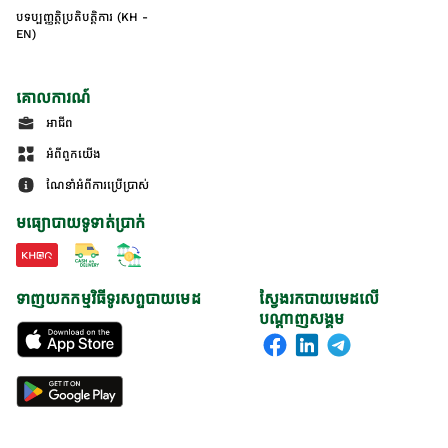
បទប្បញ្ញត្តិប្រតិបត្តិការ (KH -
EN)
គោលការណ៍
អាជីព
អំពីពួកយើង
ណែនាំអំពីការប្រើប្រាស់
មធ្យោបាយទូទាត់ប្រាក់
ទាញយកកម្មវិធីទូរសព្ទបាយមេដ
ស្វែងរកបាយមេដលើ
បណ្តាញសង្គម