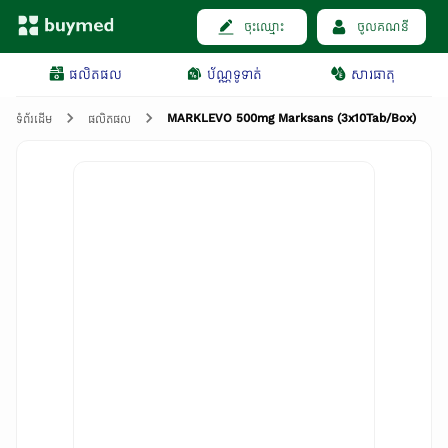
ចុះឈ្មោះ
ចូលគណនី
ផលិតផល
ប័ណ្ណទូទាត់
សារធាតុ
MARKLEVO 500mg Marksans (3x10Tab/Box)
ទំព័រដើម
ផលិតផល