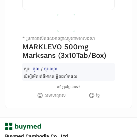
*
រូបភាពផលិតផលអាចផ្លាស់ប្តូរតាមពេលវេលា
MARKLEVO 500mg
Marksans (3x10Tab/Box)
សូម
ចូល
/
ចុះឈ្មោះ
ដើម្បីមើលព័ត៌មានលម្អិតផលិតផល
ឃើញតម្លៃនេះទេ?
សមហេតុផល
ថ្លៃ
Buymed Cambodia Co., Ltd