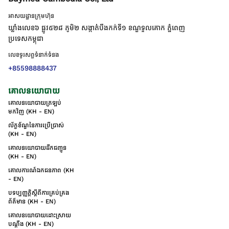
អាសយដ្ឋានក្រុមហ៊ុន
ឃ្លាំងលេខ៦ ផ្លូវ៥២៨ ភូមិ២ សង្កាត់់បឹងកក់ទី១ ខណ្ឌទួលគោក ភ្នំពេញ
ប្រទេសកម្ពុជា
លេខទូរសព្ទទំនាក់ទំនង
+85598888437
គោលនយោបាយ
គោលនយោបាយត្រឡប់
មកវិញ (KH - EN)
ល័ក្ខខ័ណ្ឌនៃការប្រើប្រាស់
(KH - EN)
គោលនយោបាយដឹកជញ្ជូន
(KH - EN)
គោលការណ៍ឯកជនភាព (KH
- EN)
បទប្បញ្ញត្តិស្តីពីការគ្រប់គ្រង
ព័ត៌មាន (KH - EN)
គោលនយោបាយដោះស្រាយ
បណ្ដឹង (KH - EN)