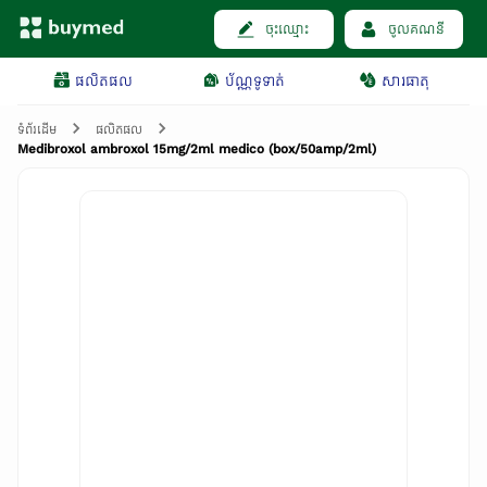
ចុះឈ្មោះ
ចូលគណនី
ផលិតផល
ប័ណ្ណទូទាត់
សារធាតុ
ទំព័រដើម
ផលិតផល
Medibroxol ambroxol 15mg/2ml medico (box/50amp/2ml)