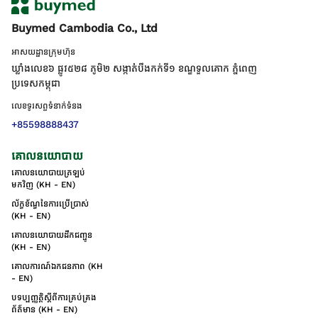
Buymed Cambodia Co., Ltd
អាសយដ្ឋានក្រុមហ៊ុន
ឃ្លាំងលេខ៦ ផ្លូវ៥២៨ ភូមិ២ សង្កាត់់បឹងកក់ទី១ ខណ្ឌទួលគោក ភ្នំពេញ
ប្រទេសកម្ពុជា
លេខទូរសព្ទទំនាក់ទំនង
+85598888437
គោលនយោបាយ
គោលនយោបាយត្រឡប់
មកវិញ (KH - EN)
ល័ក្ខខ័ណ្ឌនៃការប្រើប្រាស់
(KH - EN)
គោលនយោបាយដឹកជញ្ជូន
(KH - EN)
គោលការណ៍ឯកជនភាព (KH
- EN)
បទប្បញ្ញត្តិស្តីពីការគ្រប់គ្រង
ព័ត៌មាន (KH - EN)