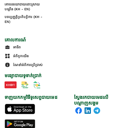
គោលនយោបាយដោះស្រាយ
បណ្ដឹង (KH - EN)
បទប្បញ្ញត្តិប្រតិបត្តិការ (KH -
EN)
គោលការណ៍
អាជីព
អំពីពួកយើង
ណែនាំអំពីការប្រើប្រាស់
មធ្យោបាយទូទាត់ប្រាក់
ទាញយកកម្មវិធីទូរសព្ទបាយមេដ
ស្វែងរកបាយមេដលើ
បណ្តាញសង្គម