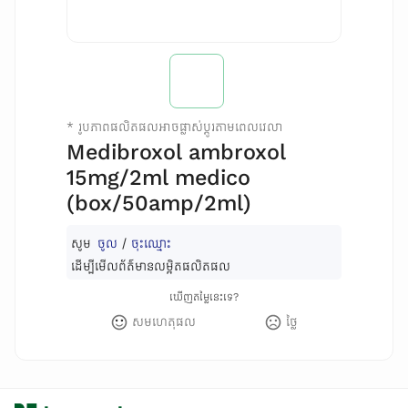
*
រូបភាពផលិតផលអាចផ្លាស់ប្តូរតាមពេលវេលា
Medibroxol ambroxol
15mg/2ml medico
(box/50amp/2ml)
សូម
ចូល
/
ចុះឈ្មោះ
ដើម្បីមើលព័ត៌មានលម្អិតផលិតផល
ឃើញតម្លៃនេះទេ?
សមហេតុផល
ថ្លៃ