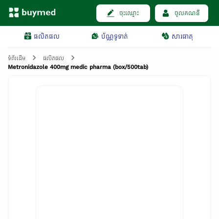
ចុះឈ្មោះ
ចូលគណនី
ផលិតផល
ប័ណ្ណទូទាត់
សារធាតុ
ទំព័រដើម
ផលិតផល
Metronidazole 400mg medic pharma (box/500tab)