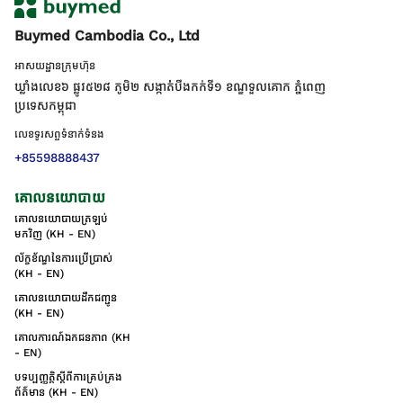
Buymed Cambodia Co., Ltd
អាសយដ្ឋានក្រុមហ៊ុន
ឃ្លាំងលេខ៦ ផ្លូវ៥២៨ ភូមិ២ សង្កាត់់បឹងកក់ទី១ ខណ្ឌទួលគោក ភ្នំពេញ
ប្រទេសកម្ពុជា
លេខទូរសព្ទទំនាក់ទំនង
+85598888437
គោលនយោបាយ
គោលនយោបាយត្រឡប់
មកវិញ (KH - EN)
ល័ក្ខខ័ណ្ឌនៃការប្រើប្រាស់
(KH - EN)
គោលនយោបាយដឹកជញ្ជូន
(KH - EN)
គោលការណ៍ឯកជនភាព (KH
- EN)
បទប្បញ្ញត្តិស្តីពីការគ្រប់គ្រង
ព័ត៌មាន (KH - EN)