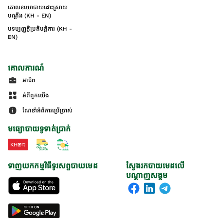
គោលនយោបាយដោះស្រាយ
បណ្ដឹង (KH - EN)
បទប្បញ្ញត្តិប្រតិបត្តិការ (KH -
EN)
គោលការណ៍
អាជីព
អំពីពួកយើង
ណែនាំអំពីការប្រើប្រាស់
មធ្យោបាយទូទាត់ប្រាក់
ទាញយកកម្មវិធីទូរសព្ទបាយមេដ
ស្វែងរកបាយមេដលើ
បណ្តាញសង្គម