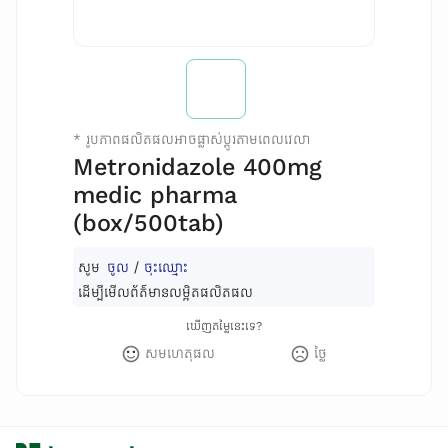
*
រូបភាពផលិតផលអាចផ្លាស់ប្តូរតាមពេលវេលា
Metronidazole 400mg
medic pharma
(box/500tab)
សូម
ចូល
/
ចុះឈ្មោះ
ដើម្បីមើលព័ត៌មានលម្អិតផលិតផល
ឃើញតម្លៃនេះទេ?
សមហេតុផល
ថ្លៃ