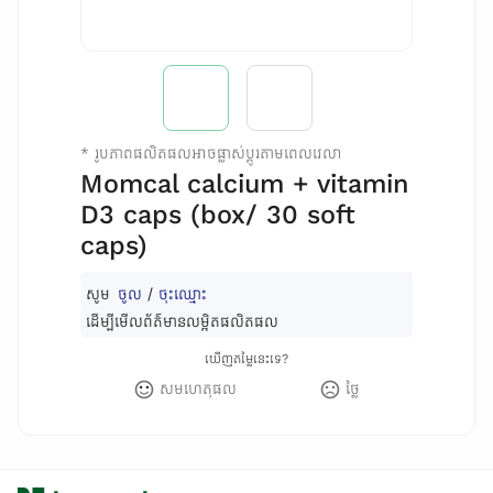
*
រូបភាពផលិតផលអាចផ្លាស់ប្តូរតាមពេលវេលា
Momcal calcium + vitamin
D3 caps (box/ 30 soft
caps)
សូម
ចូល
/
ចុះឈ្មោះ
ដើម្បីមើលព័ត៌មានលម្អិតផលិតផល
ឃើញតម្លៃនេះទេ?
សមហេតុផល
ថ្លៃ