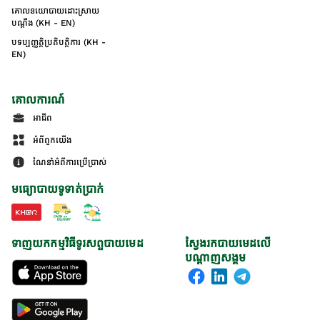
គោលនយោបាយដោះស្រាយ
បណ្ដឹង (KH - EN)
បទប្បញ្ញត្តិប្រតិបត្តិការ (KH -
EN)
គោលការណ៍
អាជីព
អំពីពួកយើង
ណែនាំអំពីការប្រើប្រាស់
មធ្យោបាយទូទាត់ប្រាក់
ទាញយកកម្មវិធីទូរសព្ទបាយមេដ
ស្វែងរកបាយមេដលើ
បណ្តាញសង្គម