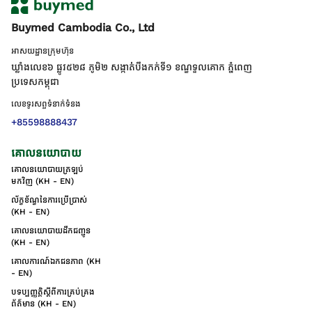
Buymed Cambodia Co., Ltd
អាសយដ្ឋានក្រុមហ៊ុន
ឃ្លាំងលេខ៦ ផ្លូវ៥២៨ ភូមិ២ សង្កាត់់បឹងកក់ទី១ ខណ្ឌទួលគោក ភ្នំពេញ
ប្រទេសកម្ពុជា
លេខទូរសព្ទទំនាក់ទំនង
+85598888437
គោលនយោបាយ
គោលនយោបាយត្រឡប់
មកវិញ (KH - EN)
ល័ក្ខខ័ណ្ឌនៃការប្រើប្រាស់
(KH - EN)
គោលនយោបាយដឹកជញ្ជូន
(KH - EN)
គោលការណ៍ឯកជនភាព (KH
- EN)
បទប្បញ្ញត្តិស្តីពីការគ្រប់គ្រង
ព័ត៌មាន (KH - EN)