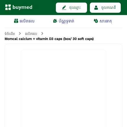
ចុះឈ្មោះ
ចូលគណនី
ផលិតផល
ប័ណ្ណទូទាត់
សារធាតុ
ទំព័រដើម
ផលិតផល
Momcal calcium + vitamin D3 caps (box/ 30 soft caps)