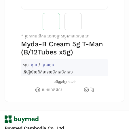
*
រូបភាពផលិតផលអាចផ្លាស់ប្តូរតាមពេលវេលា
Myda-B Cream 5g T-Man
(B/12Tubes x5g)
សូម
ចូល
/
ចុះឈ្មោះ
ដើម្បីមើលព័ត៌មានលម្អិតផលិតផល
ឃើញតម្លៃនេះទេ?
សមហេតុផល
ថ្លៃ
Buymed Cambodia Co., Ltd