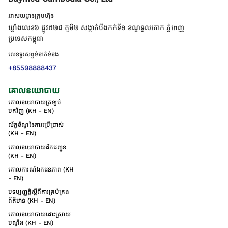
អាសយដ្ឋានក្រុមហ៊ុន
ឃ្លាំងលេខ៦ ផ្លូវ៥២៨ ភូមិ២ សង្កាត់់បឹងកក់ទី១ ខណ្ឌទួលគោក ភ្នំពេញ
ប្រទេសកម្ពុជា
លេខទូរសព្ទទំនាក់ទំនង
+85598888437
គោលនយោបាយ
គោលនយោបាយត្រឡប់
មកវិញ (KH - EN)
ល័ក្ខខ័ណ្ឌនៃការប្រើប្រាស់
(KH - EN)
គោលនយោបាយដឹកជញ្ជូន
(KH - EN)
គោលការណ៍ឯកជនភាព (KH
- EN)
បទប្បញ្ញត្តិស្តីពីការគ្រប់គ្រង
ព័ត៌មាន (KH - EN)
គោលនយោបាយដោះស្រាយ
បណ្ដឹង (KH - EN)