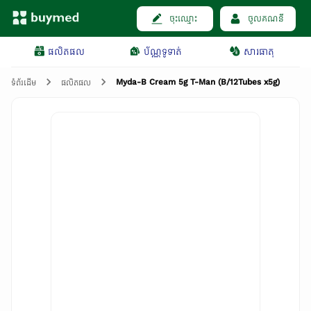
ចុះឈ្មោះ
ចូលគណនី
ផលិតផល
ប័ណ្ណទូទាត់
សារធាតុ
Myda-B Cream 5g T-Man (B/12Tubes x5g)
ទំព័រដើម
ផលិតផល