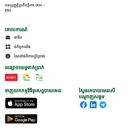
បទប្បញ្ញត្តិប្រតិបត្តិការ (KH -
EN)
គោលការណ៍
អាជីព
អំពីពួកយើង
ណែនាំអំពីការប្រើប្រាស់
មធ្យោបាយទូទាត់ប្រាក់
ទាញយកកម្មវិធីទូរសព្ទបាយមេដ
ស្វែងរកបាយមេដលើ
បណ្តាញសង្គម