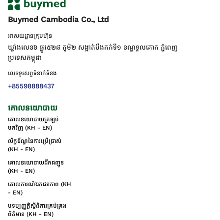
Buymed Cambodia Co., Ltd
អាសយដ្ឋានក្រុមហ៊ុន
ឃ្លាំងលេខ៦ ផ្លូវ៥២៨ ភូមិ២ សង្កាត់់បឹងកក់ទី១ ខណ្ឌទួលគោក ភ្នំពេញ
ប្រទេសកម្ពុជា
លេខទូរសព្ទទំនាក់ទំនង
+85598888437
គោលនយោបាយ
គោលនយោបាយត្រឡប់
មកវិញ (KH - EN)
ល័ក្ខខ័ណ្ឌនៃការប្រើប្រាស់
(KH - EN)
គោលនយោបាយដឹកជញ្ជូន
(KH - EN)
គោលការណ៍ឯកជនភាព (KH
- EN)
បទប្បញ្ញត្តិស្តីពីការគ្រប់គ្រង
ព័ត៌មាន (KH - EN)