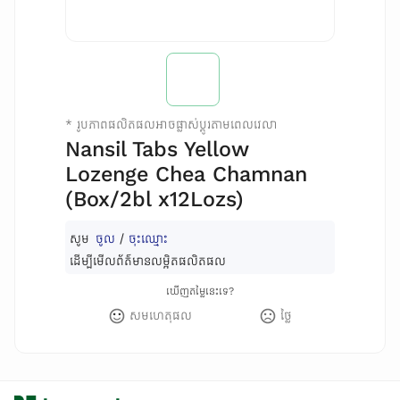
*
រូបភាពផលិតផលអាចផ្លាស់ប្តូរតាមពេលវេលា
Nansil Tabs Yellow
Lozenge Chea Chamnan
(Box/2bl x12Lozs)
សូម
ចូល
/
ចុះឈ្មោះ
ដើម្បីមើលព័ត៌មានលម្អិតផលិតផល
ឃើញតម្លៃនេះទេ?
សមហេតុផល
ថ្លៃ