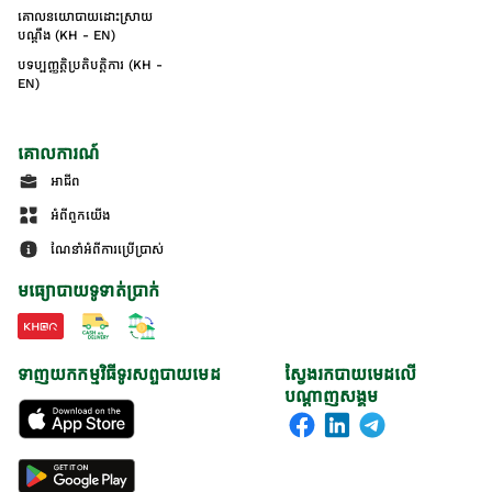
គោលនយោបាយដោះស្រាយ
បណ្ដឹង (KH - EN)
បទប្បញ្ញត្តិប្រតិបត្តិការ (KH -
EN)
គោលការណ៍
អាជីព
អំពីពួកយើង
ណែនាំអំពីការប្រើប្រាស់
មធ្យោបាយទូទាត់ប្រាក់
ទាញយកកម្មវិធីទូរសព្ទបាយមេដ
ស្វែងរកបាយមេដលើ
បណ្តាញសង្គម