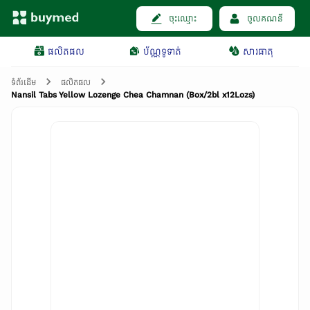
ចុះឈ្មោះ
ចូលគណនី
ផលិតផល
ប័ណ្ណទូទាត់
សារធាតុ
ទំព័រដើម
ផលិតផល
Nansil Tabs Yellow Lozenge Chea Chamnan (Box/2bl x12Lozs)