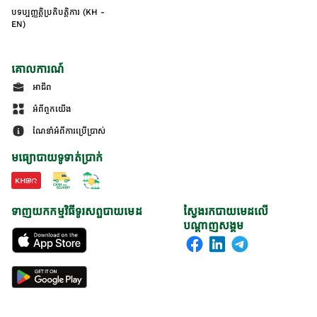
បទប្បញ្ញត្តិប្រតិបត្តិការ (KH -
EN)
គោលការណ៍
អាជីព
អំពីពួកយើង
ណែនាំអំពីការប្រើប្រាស់
មធ្យោបាយទូទាត់ប្រាក់
ទាញយកកម្មវិធីទូរសព្ទបាយមេដ
ស្វែងរកបាយមេដលើ
បណ្តាញសង្គម