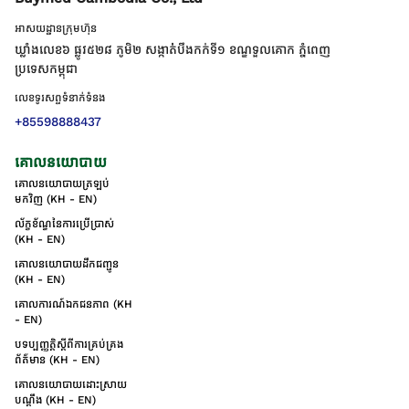
អាសយដ្ឋានក្រុមហ៊ុន
ឃ្លាំងលេខ៦ ផ្លូវ៥២៨ ភូមិ២ សង្កាត់់បឹងកក់ទី១ ខណ្ឌទួលគោក ភ្នំពេញ
ប្រទេសកម្ពុជា
លេខទូរសព្ទទំនាក់ទំនង
+85598888437
គោលនយោបាយ
គោលនយោបាយត្រឡប់
មកវិញ (KH - EN)
ល័ក្ខខ័ណ្ឌនៃការប្រើប្រាស់
(KH - EN)
គោលនយោបាយដឹកជញ្ជូន
(KH - EN)
គោលការណ៍ឯកជនភាព (KH
- EN)
បទប្បញ្ញត្តិស្តីពីការគ្រប់គ្រង
ព័ត៌មាន (KH - EN)
គោលនយោបាយដោះស្រាយ
បណ្ដឹង (KH - EN)