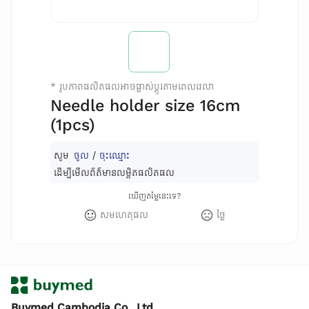
*
រូបភាពផលិតផលអាចផ្លាស់ប្តូរតាមពេលវេលា
Needle holder size 16cm​
(1pcs)
សូម
ចូល
/
ចុះឈ្មោះ
ដើម្បីមើលព័ត៌មានលម្អិតផលិតផល
ឃើញតម្លៃនេះទេ?
សមហេតុផល
ថ្លៃ
Buymed Cambodia Co., Ltd