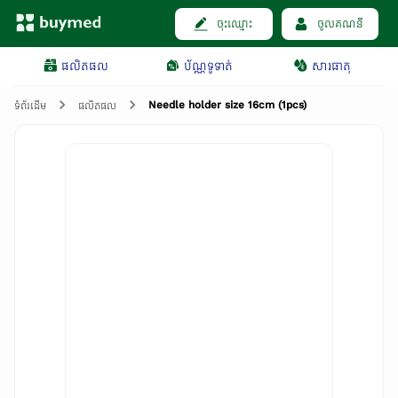
ចុះឈ្មោះ
ចូលគណនី
ផលិតផល
ប័ណ្ណទូទាត់
សារធាតុ
Needle holder size 16cm​ (1pcs)
ទំព័រដើម
ផលិតផល